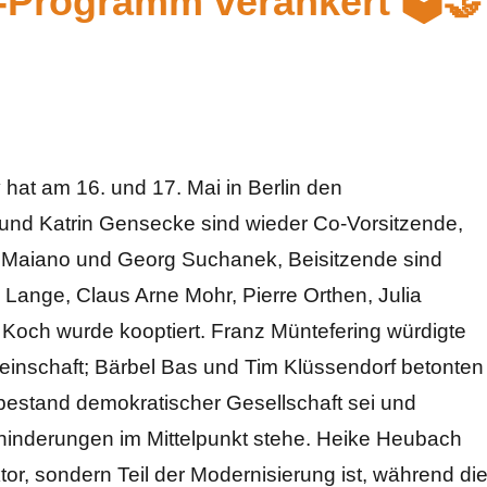
-Programm verankert 🗳️🤝
hat am 16. und 17. Mai in Berlin den
und Katrin Gensecke sind wieder Co-Vorsitzende,
ia Maiano und Georg Suchanek, Beisitzende sind
a Lange, Claus Arne Mohr, Pierre Orthen, Julia
ch wurde kooptiert. Franz Müntefering würdigte
einschaft; Bärbel Bas und Tim Klüssendorf betonten
nbestand demokratischer Gesellschaft sei und
inderungen im Mittelpunkt stehe. Heike Heubach
tor, sondern Teil der Modernisierung ist, während di