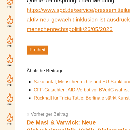
Quelle der ursprünglichen Meldung:
https://www.spd.de/service/pressemitteil
aktiv-neu-gewaehlt-inklusion-ist-ausdruc
menschenrechtspolitik/26/05/2026
Freiheit
Schlagworte
Ähnliche Beiträge
Säkularität, Menschenrechte und EU-Sanktion
GFF-Gutachten: AfD-Verbot vor BVerfG wahrsch
Rückhalt für Tricia Tuttle: Berlinale stärkt Kunst
Vorheriger Beitrag
De Masi & Varwick: Neue
Post