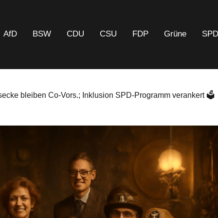
AfD
BSW
CDU
CSU
FDP
Grüne
SP
secke bleiben Co-Vors.; Inklusion SPD-Programm verankert 🗳️