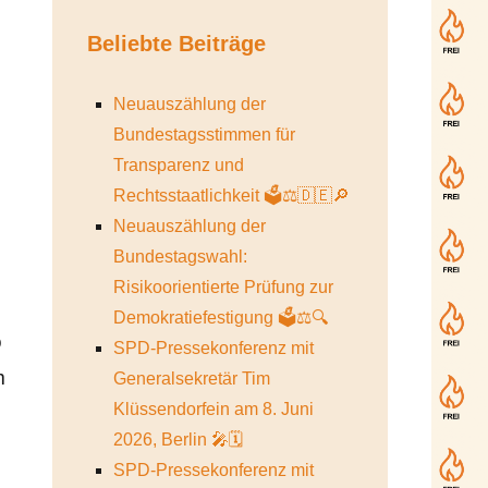
Beliebte Beiträge
Neuauszählung der
Bundestagsstimmen für
Transparenz und
Rechtsstaatlichkeit 🗳️⚖️🇩🇪🔎
Neuauszählung der
Bundestagswahl:
Risikoorientierte Prüfung zur
Demokratiefestigung 🗳️⚖️🔍
o
SPD-Pressekonferenz mit
m
Generalsekretär Tim
Klüssendorfein am 8. Juni
2026, Berlin 🎤🗓️
SPD-Pressekonferenz mit