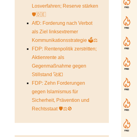
Losverfahren; Reserve stärken
🛡️🇩🇪
AfD: Forderung nach Verbot
als Ziel linksextremer
Kommunikationsstrategie 🗳️⚖️
FDP: Rentenpolitik zerstritten;
Aktienrente als
Gegenmaßnahme gegen
Stillstand 🚀💶
FDP: Zehn Forderungen
gegen Islamismus für
Sicherheit, Prävention und
Rechtsstaat 🛡️⚖️🚫
e