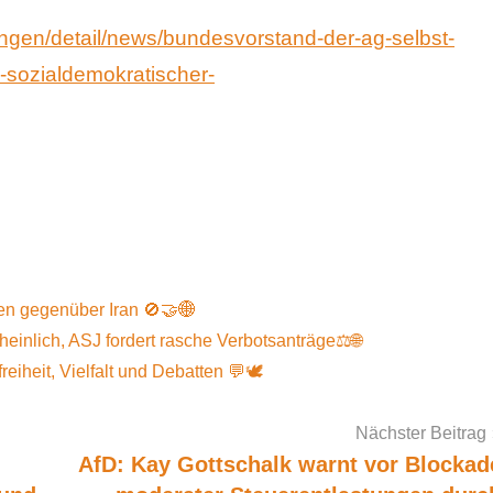
ungen/detail/news/bundesvorstand-der-ag-selbst-
k-sozialdemokratischer-
en gegenüber Iran 🚫🤝🌐
einlich, ASJ fordert rasche Verbotsanträge⚖🌐
freiheit, Vielfalt und Debatten 💬🕊️
Nächster Beitrag
AfD: Kay Gottschalk warnt vor Blockad