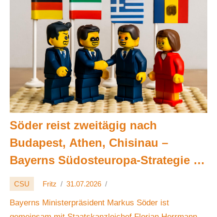
Söder reist zweitägig nach
Budapest, Athen, Chisinau –
Bayerns Südosteuropa-Strategie 🌍
🤝
CSU
Fritz
31.07.2026
Bayerns Ministerpräsident Markus Söder ist
gemeinsam mit Staatskanzleichef Florian Herrmann