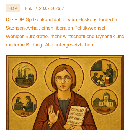
FDP
Fritz
29.07.2026
Die FDP-Spitzenkandidatin Lydia Hüskens fordert in
Sachsen-Anhalt einen liberalen Politikwechsel:
Weniger Bürokratie, mehr wirtschaftliche Dynamik und
moderne Bildung. Alle untergesetzlichen