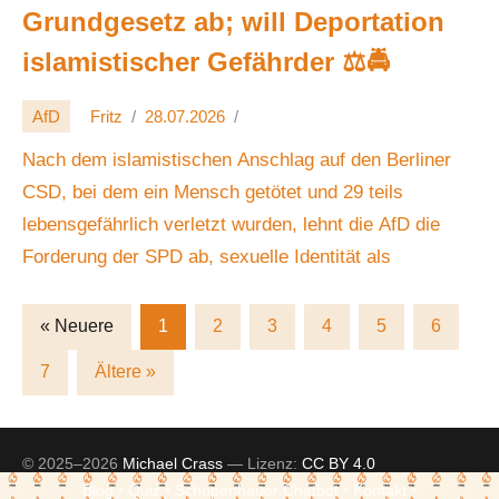
Grundgesetz ab; will Deportation
islamistischer Gefährder ⚖️🚔
AfD
Fritz
28.07.2026
Nach dem islamistischen Anschlag auf den Berliner
CSD, bei dem ein Mensch getötet und 29 teils
lebensgefährlich verletzt wurden, lehnt die AfD die
Forderung der SPD ab, sexuelle Identität als
« Neuere
1
2
3
4
5
6
Posts
7
Ältere »
navigation
© 2025–2026
Michael Crass
— Lizenz:
CC BY 4.0
Blog
•
Quiz
•
Schopenhauer Chatbot
•
Kontakt
•