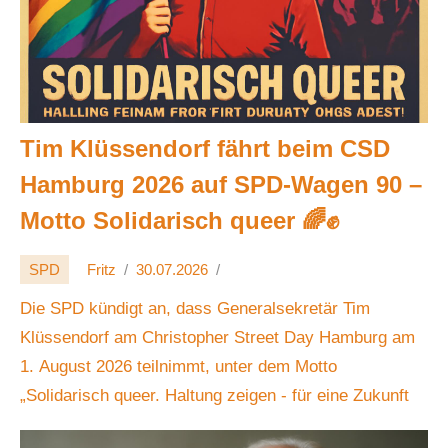
Tim Klüssendorf fährt beim CSD
Hamburg 2026 auf SPD-Wagen 90 –
Motto Solidarisch queer 🌈✊
SPD
Fritz
30.07.2026
Die SPD kündigt an, dass Generalsekretär Tim
Klüssendorf am Christopher Street Day Hamburg am
1. August 2026 teilnimmt, unter dem Motto
„Solidarisch queer. Haltung zeigen - für eine Zukunft