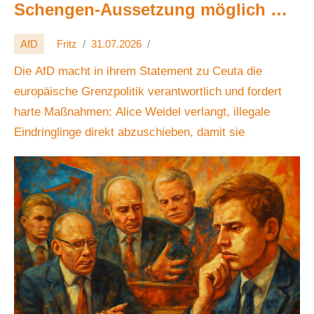
Schengen-Aussetzung möglich 🚧🔒
🌍
AfD
Fritz
31.07.2026
Die AfD macht in ihrem Statement zu Ceuta die
europäische Grenzpolitik verantwortlich und fordert
harte Maßnahmen: Alice Weidel verlangt, illegale
Eindringlinge direkt abzuschieben, damit sie