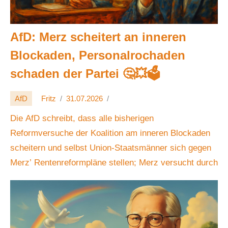
AfD: Merz scheitert an inneren
Blockaden, Personalrochaden
schaden der Partei 🤔💥🗳️
AfD
Fritz
31.07.2026
Die AfD schreibt, dass alle bisherigen
Reformversuche der Koalition am inneren Blockaden
scheitern und selbst Union-Staatsmänner sich gegen
Merz’ Rentenreformpläne stellen; Merz versucht durch