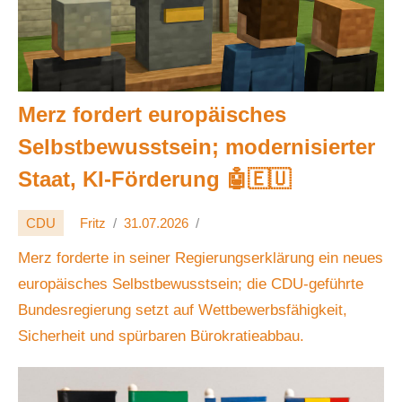
Merz fordert europäisches
Selbstbewusstsein; modernisierter
Staat, KI-Förderung 🤖🇪🇺
CDU
Fritz
31.07.2026
Merz forderte in seiner Regierungserklärung ein neues
europäisches Selbstbewusstsein; die CDU-geführte
Bundesregierung setzt auf Wettbewerbsfähigkeit,
Sicherheit und spürbaren Bürokratieabbau.