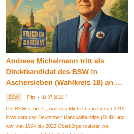
Andreas Michelmann tritt als
Direktkandidat des BSW in
Aschersleben (Wahlkreis 18) an 🕊️
🌍
BSW
Fritz
31.07.2026
Die BSW schreibt, Andreas Michelmann ist seit 2015
Präsident des Deutschen Handballbundes (DHB) und
war von 1994 bis 2022 Oberbürgermeister von