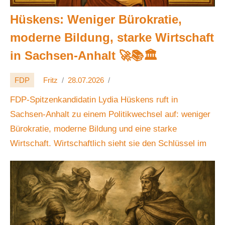
Hüskens: Weniger Bürokratie,
moderne Bildung, starke Wirtschaft
in Sachsen-Anhalt 🚀📚🏛️
FDP
Fritz
28.07.2026
FDP-Spitzenkandidatin Lydia Hüskens ruft in
Sachsen-Anhalt zu einem Politikwechsel auf: weniger
Bürokratie, moderne Bildung und eine starke
Wirtschaft. Wirtschaftlich sieht sie den Schlüssel im