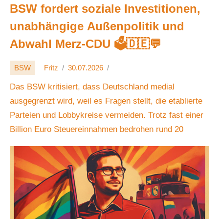
BSW fordert soziale Investitionen,
unabhängige Außenpolitik und
Abwahl Merz-CDU 🗳️🇩🇪💬
BSW
Fritz
30.07.2026
Das BSW kritisiert, dass Deutschland medial
ausgegrenzt wird, weil es Fragen stellt, die etablierte
Parteien und Lobbykreise vermeiden. Trotz fast einer
Billion Euro Steuereinnahmen bedrohen rund 20