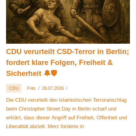
CDU verurteilt CSD-Terror in Berlin;
fordert klare Folgen, Freiheit &
Sicherheit 🔔🛡️
CDU
Fritz
28.07.2026
Die CDU verurteilt den islamistischen Terroranschlag
beim Christopher Street Day in Berlin scharf und
erklärt, dass dieser Angriff auf Freiheit, Offenheit und
Liberalität abzielt. Merz forderte in