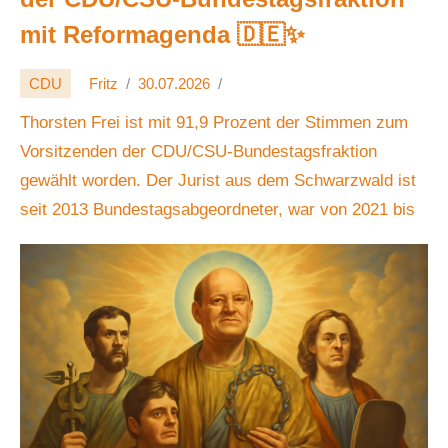
mit Reformagenda 🇩🇪✨
CDU
Fritz
30.07.2026
Thorsten Frei ist mit 91,9 Prozent der Stimmen zum
Vorsitzenden der CDU/CSU-Bundestagsfraktion
gewählt worden. Der Jurist aus dem Schwarzwald ist
seit 2013 Bundestagsabgeordneter, war von 2021 bis