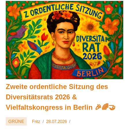
Zweite ordentliche Sitzung des
Diversitätsrats 2026 &
Vielfaltskongress in Berlin 🎉🌈🤝
GRÜNE
Fritz
28.07.2026