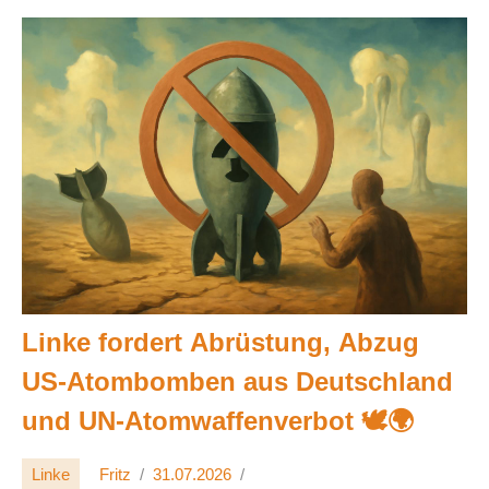
Linke fordert Abrüstung, Abzug
US-Atombomben aus Deutschland
und UN-Atomwaffenverbot 🕊️🌍
Linke
Fritz
31.07.2026