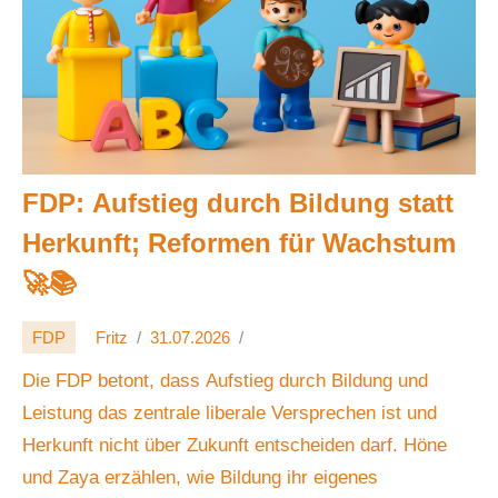
FDP: Aufstieg durch Bildung statt
Herkunft; Reformen für Wachstum
🚀📚
FDP
Fritz
31.07.2026
Die FDP betont, dass Aufstieg durch Bildung und
Leistung das zentrale liberale Versprechen ist und
Herkunft nicht über Zukunft entscheiden darf. Höne
und Zaya erzählen, wie Bildung ihr eigenes