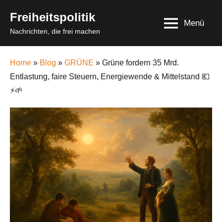
Skip
Freiheitspolitik
to
Menü
Nachrichten, die frei machen
content
Home
»
Blog
»
GRÜNE
» Grüne fordern 35 Mrd.
Entlastung, faire Steuern, Energiewende & Mittelstand 💶
⚡️🌱