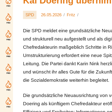
Kai Doering übernim
SPD
26.05.2026
Fritz
Die SPD meldet eine grundsätzliche Neua
und strukturell neu aufgestellt und als dig
Chefredakteurin maßgeblich Schritte in Ric
Umstrukturierung erfordert eine neue Spit
Leitung. Die Partei dankt Karin Nink herz
und wünscht ihr alles Gute für die Zukunf
die Sozialdemokratie weiterhin begleitet.
Die grundsätzliche Neuausrichtung von vo
Doering als künftigem Chefredakteur eröff
Effizienz und Freiheiten: Informationen e