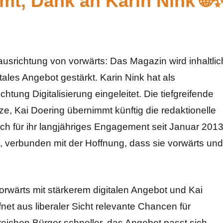
mt, Dank an Karin Nink 🌐
usrichtung von vorwärts: Das Magazin wird inhaltlic
itales Angebot gestärkt. Karin Nink hat als
htung Digitalisierung eingeleitet. Die tiefgreifende
ze, Kai Doering übernimmt künftig die redaktionelle
lich für ihr langjähriges Engagement seit Januar 201
t, verbunden mit der Hoffnung, dass sie vorwärts und
rwärts mit stärkerem digitalen Angebot und Kai
net aus liberaler Sicht relevante Chancen für
rreichen Bürger schneller, das Angebot passt sich