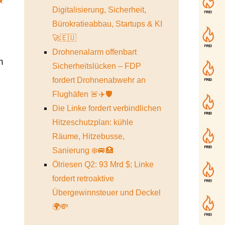
✨
Digitalisierung, Sicherheit,
Bürokratieabbau, Startups & KI
🚀🇪🇺
Drohnenalarm offenbart
h
Sicherheitslücken – FDP
fordert Drohnenabwehr an
Flughäfen 🚨✈️🛡️
Die Linke fordert verbindlichen
Hitzeschutzplan: kühle
3
Räume, Hitzebusse,
Sanierung ❄️🚐🏥
Ölriesen Q2: 93 Mrd $; Linke
fordert retroaktive
Übergewinnsteuer und Deckel
🌍💸