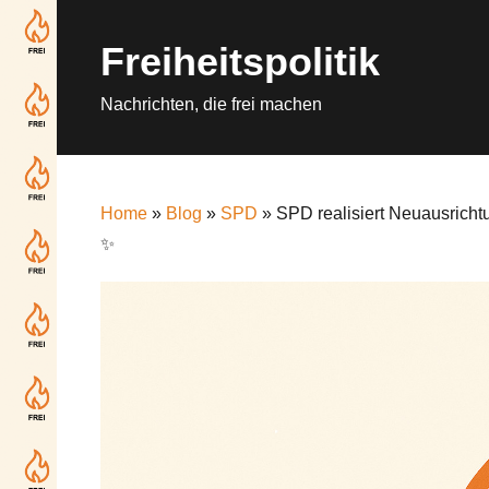
Skip
to
Freiheitspolitik
content
Nachrichten, die frei machen
Home
»
Blog
»
SPD
» SPD realisiert Neuausricht
✨