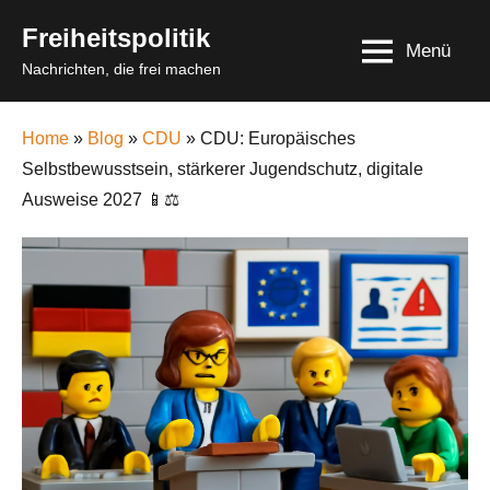
Skip
Freiheitspolitik
to
Menü
Nachrichten, die frei machen
content
Home
»
Blog
»
CDU
» CDU: Europäisches
Selbstbewusstsein, stärkerer Jugendschutz, digitale
Ausweise 2027 📱⚖️