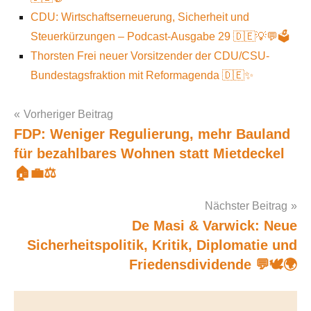
CDU: Wirtschaftserneuerung, Sicherheit und
Steuerkürzungen – Podcast-Ausgabe 29 🇩🇪💡💬🗳️
Thorsten Frei neuer Vorsitzender der CDU/CSU-
Bundestagsfraktion mit Reformagenda 🇩🇪✨
Vorheriger Beitrag
FDP: Weniger Regulierung, mehr Bauland
Post
für bezahlbares Wohnen statt Mietdeckel
navigation
🏠💼⚖️
Nächster Beitrag
De Masi & Varwick: Neue
Sicherheitspolitik, Kritik, Diplomatie und
Friedensdividende 💬🕊️🌍