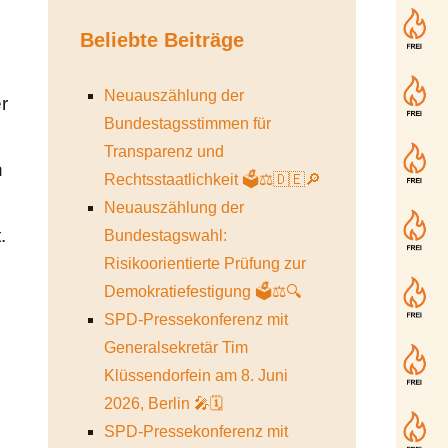
Beliebte Beiträge
Neuauszählung der
r
Bundestagsstimmen für
Transparenz und
n
Rechtsstaatlichkeit 🗳️⚖️🇩🇪🔎
Neuauszählung der
.
Bundestagswahl:
Risikoorientierte Prüfung zur
Demokratiefestigung 🗳️⚖️🔍
SPD-Pressekonferenz mit
Generalsekretär Tim
Klüssendorfein am 8. Juni
2026, Berlin 🎤🗓️
SPD-Pressekonferenz mit