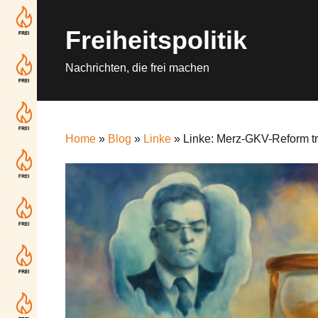
Skip
to
Freiheitspolitik
content
Nachrichten, die frei machen
Home
»
Blog
»
Linke
» Linke: Merz-GKV-Reform tre