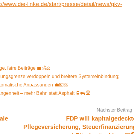
://www.die-linke.de/start/presse/detail/news/gkv-
ge, faire Beiträge 💼💰⚖️
ungsgrenze verdoppeln und breitere Systemeinbindung;
automatische Anpassungen 💼💶⚖️
angenheit – mehr Bahn statt Asphalt 🚆🚌🛣️
Nächster Beitrag
ale
FDP will kapitalgedeckt
Pflegeversicherung, Steuerfinanzierun