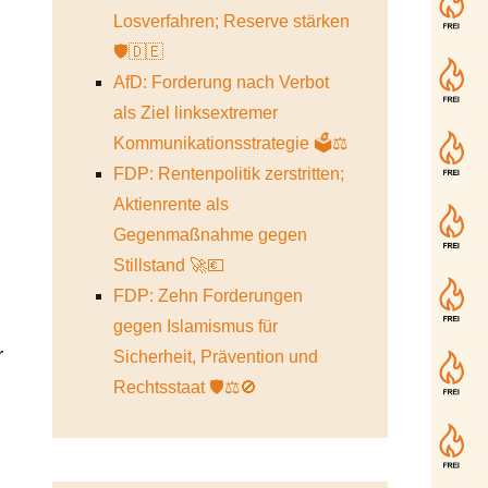
Losverfahren; Reserve stärken
🛡️🇩🇪
AfD: Forderung nach Verbot
als Ziel linksextremer
Kommunikationsstrategie 🗳️⚖️
FDP: Rentenpolitik zerstritten;
Aktienrente als
Gegenmaßnahme gegen
Stillstand 🚀💶
n
FDP: Zehn Forderungen
gegen Islamismus für
r
Sicherheit, Prävention und
Rechtsstaat 🛡️⚖️🚫