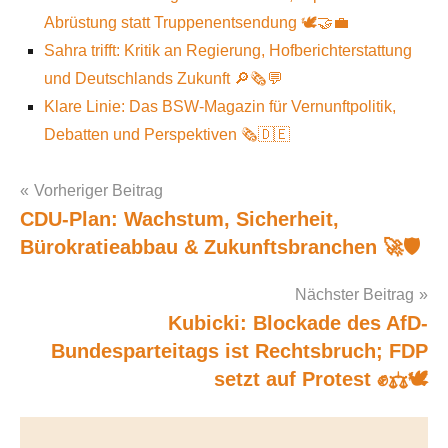
Abrüstung statt Truppenentsendung 🕊️🤝💼
Sahra trifft: Kritik an Regierung, Hofberichterstattung
und Deutschlands Zukunft 🔎🗞️💬
Klare Linie: Das BSW-Magazin für Vernunftpolitik,
Debatten und Perspektiven 🗞️🇩🇪
Vorheriger Beitrag
CDU-Plan: Wachstum, Sicherheit,
Post
Bürokratieabbau & Zukunftsbranchen 🚀🛡️
navigation
Nächster Beitrag
Kubicki: Blockade des AfD-
Bundesparteitags ist Rechtsbruch; FDP
setzt auf Protest ✊⚖️🕊️