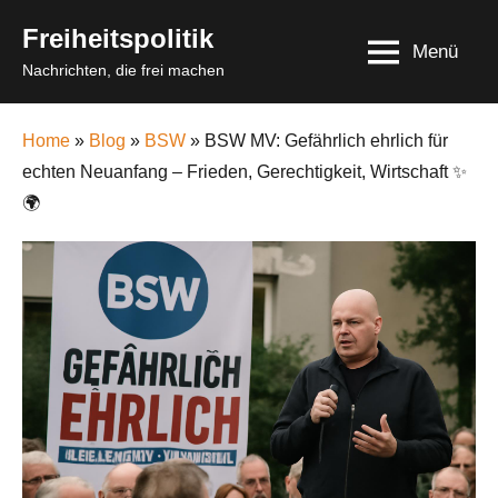
Skip
Freiheitspolitik
to
Menü
Nachrichten, die frei machen
content
Home
»
Blog
»
BSW
» BSW MV: Gefährlich ehrlich für
echten Neuanfang – Frieden, Gerechtigkeit, Wirtschaft ✨
🌍