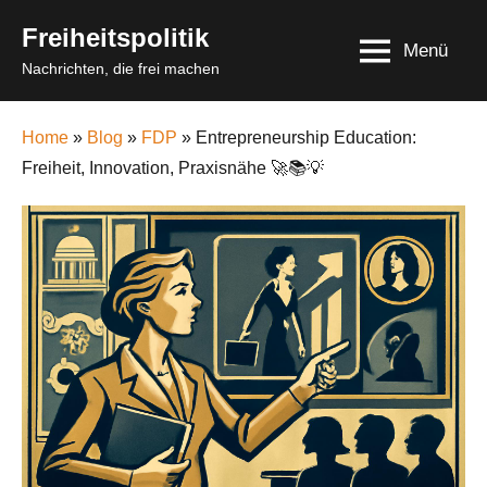
Skip
Freiheitspolitik
to
Menü
Nachrichten, die frei machen
content
Home
»
Blog
»
FDP
» Entrepreneurship Education:
Freiheit, Innovation, Praxisnähe 🚀📚💡