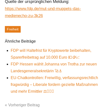
Quelle der ursprünglichen Meldung:
https://www.fdp.de/mut-und-muppets-das-
medienecho-zu-3k26
Freiheit
Schlagworte
Ähnliche Beiträge
FDP will Haltefrist für Kryptowerte beibehalten,
Sparerfreibetrag auf 10.000 Euro 💶🪙📈
FDP Hessen wählt Johanna von Trotha zur neuen
Landesgeneralsekretärin 🚀⚓
EU-Chatkontrollen: Freiwillig, verfassungsrechtlich
fragwürdig – Liberale fordern gezielte Maßnahmen
und mehr Ermittler ⚖️🕵️‍♂️💬
Vorheriger Beitrag