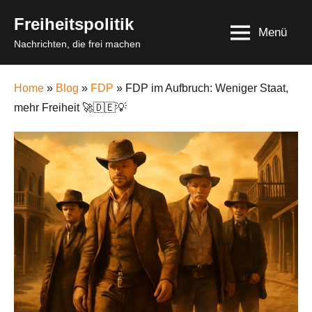
Skip
Freiheitspolitik
to
Menü
Nachrichten, die frei machen
content
Home
»
Blog
»
FDP
» FDP im Aufbruch: Weniger Staat,
mehr Freiheit 🚀🇩🇪💡