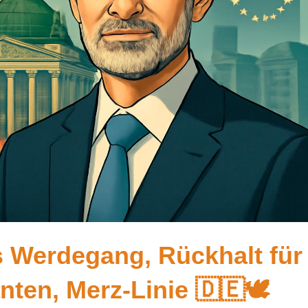
 Werdegang, Rückhalt für
ten, Merz-Linie 🇩🇪🕊️