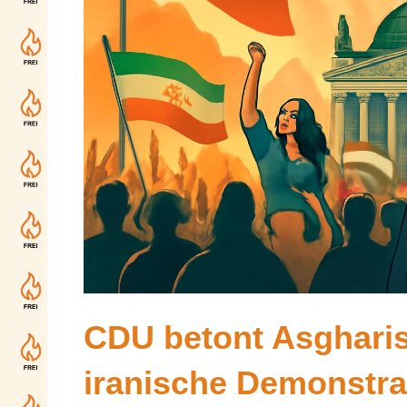
CDU betont Asgharis
iranische Demonstran