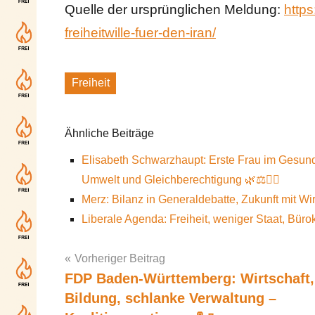
Quelle der ursprünglichen Meldung:
http
freiheitwille-fuer-den-iran/
Freiheit
Schlagworte
Ähnliche Beiträge
Elisabeth Schwarzhaupt: Erste Frau im Gesund
Umwelt und Gleichberechtigung 🌿⚖️👩‍⚕️
Merz: Bilanz in Generaldebatte, Zukunft mit Wi
Liberale Agenda: Freiheit, weniger Staat, Büro
Vorheriger Beitrag
FDP Baden-Württemberg: Wirtschaft,
Post
Bildung, schlanke Verwaltung –
navigation