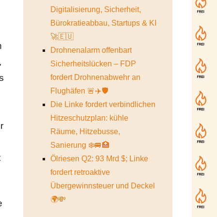
Digitalisierung, Sicherheit,
Bürokratieabbau, Startups & KI
🚀🇪🇺
h
Drohnenalarm offenbart
,
Sicherheitslücken – FDP
s
fordert Drohnenabwehr an
Flughäfen 🚨✈️🛡️
Die Linke fordert verbindlichen
n
Hitzeschutzplan: kühle
r
Räume, Hitzebusse,
Sanierung ❄️🚐🏥
t
Ölriesen Q2: 93 Mrd $; Linke
fordert retroaktive
Übergewinnsteuer und Deckel
🌍💸
e