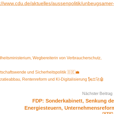
s://www.cdu.de/aktuelles/aussenpolitik/unbeugsamer
heitsministerium, Wegbereiterin von Verbraucherschutz,
rtschaftswende und Sicherheitspolitik 🇩🇪💼
kratieabbau, Rentenreform und KI-Digitalisierung 🗽⚖️🚀🤖
Nächster Beitrag
FDP: Sonderkabinett, Senkung de
Energiesteuern, Unternehmensrefor