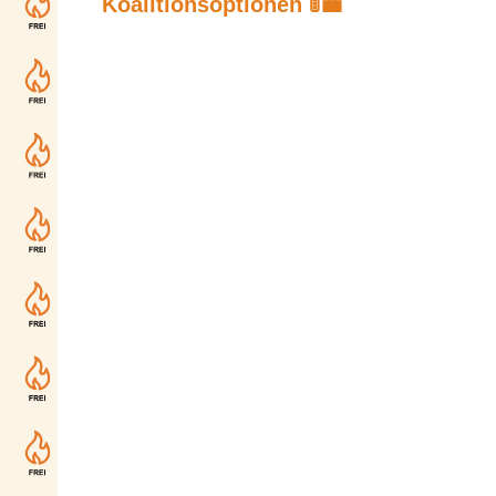
Koalitionsoptionen 🚦💼