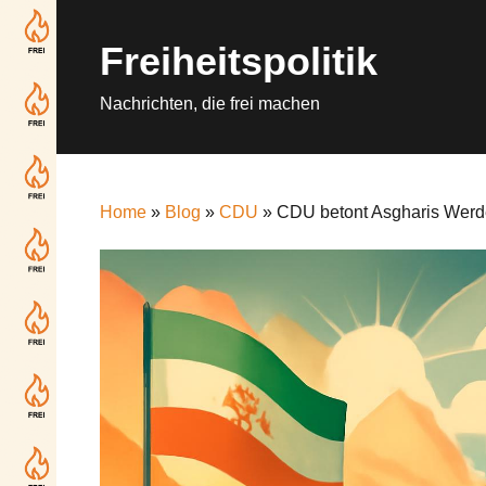
Skip
to
Freiheitspolitik
content
Nachrichten, die frei machen
Home
»
Blog
»
CDU
» CDU betont Asgharis Werdeg