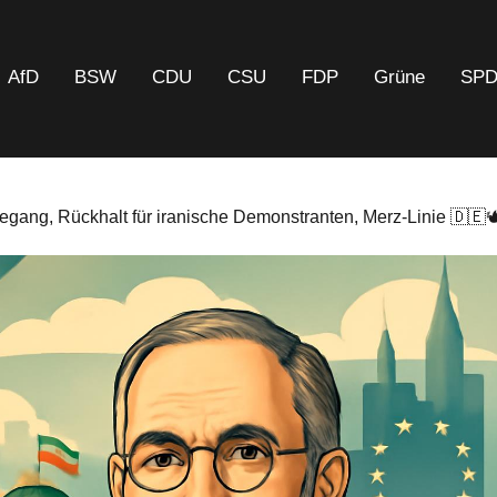
AfD
BSW
CDU
CSU
FDP
Grüne
SP
ang, Rückhalt für iranische Demonstranten, Merz-Linie 🇩🇪🕊