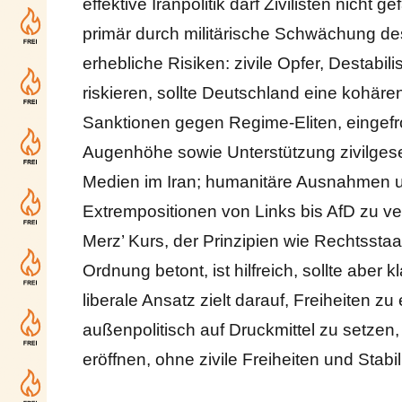
effektive Iranpolitik darf Zivilisten nich
primär durch militärische Schwächung de
erhebliche Risiken: zivile Opfer, Destabi
riskieren, sollte Deutschland eine kohärent
Sanktionen gegen Regime-Eliten, eingefr
Augenhöhe sowie Unterstützung zivilgese
Medien im Iran; humanitäre Ausnahmen un
Extrempositionen von Links bis AfD zu ve
Merz’ Kurs, der Prinzipien wie Rechtsstaat
Ordnung betont, ist hilfreich, sollte aber
liberale Ansatz zielt darauf, Freiheiten 
außenpolitisch auf Druckmittel zu setzen
eröffnen, ohne zivile Freiheiten und Stabil