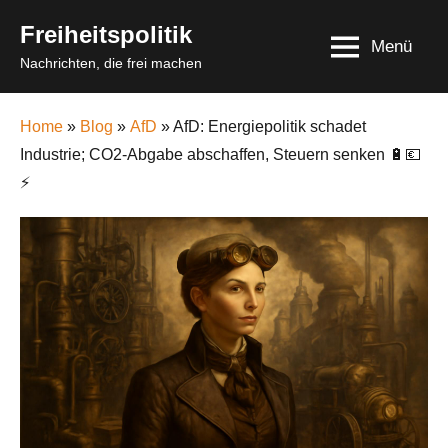
Skip
Freiheitspolitik
to
Menü
Nachrichten, die frei machen
content
Home
»
Blog
»
AfD
» AfD: Energiepolitik schadet
Industrie; CO2-Abgabe abschaffen, Steuern senken 🔋💶
⚡