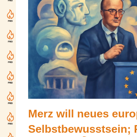
Merz will neues eur
Selbstbewusstsein; P