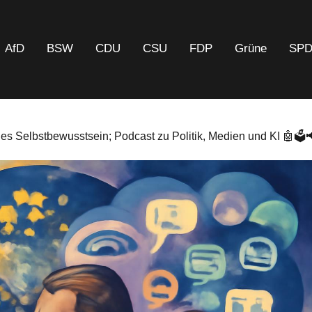
AfD
BSW
CDU
CSU
FDP
Grüne
SP
es Selbstbewusstsein; Podcast zu Politik, Medien und KI 🤖🗳️