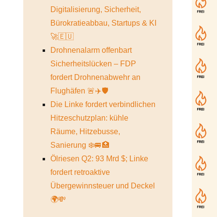
Digitalisierung, Sicherheit,
Bürokratieabbau, Startups & KI
🚀🇪🇺
Drohnenalarm offenbart
Sicherheitslücken – FDP
fordert Drohnenabwehr an
Flughäfen 🚨✈️🛡️
Die Linke fordert verbindlichen
Hitzeschutzplan: kühle
Räume, Hitzebusse,
Sanierung ❄️🚐🏥
Ölriesen Q2: 93 Mrd $; Linke
fordert retroaktive
Übergewinnsteuer und Deckel
🌍💸