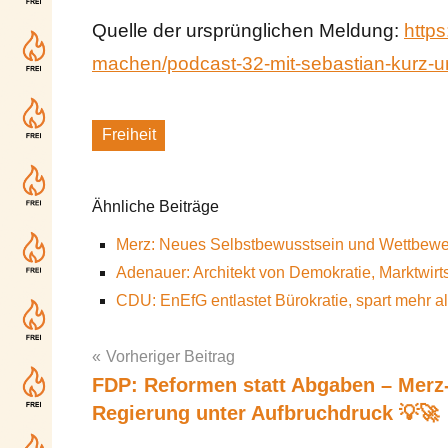
Quelle der ursprünglichen Meldung:
https
machen/podcast-32-mit-sebastian-kurz-
Freiheit
Schlagworte
Ähnliche Beiträge
Merz: Neues Selbstbewusstsein und Wettbewerb
Adenauer: Architekt von Demokratie, Marktwirt
CDU: EnEfG entlastet Bürokratie, spart mehr al
Vorheriger Beitrag
FDP: Reformen statt Abgaben – Merz
Post
Regierung unter Aufbruchdruck 💡🚀
navigation