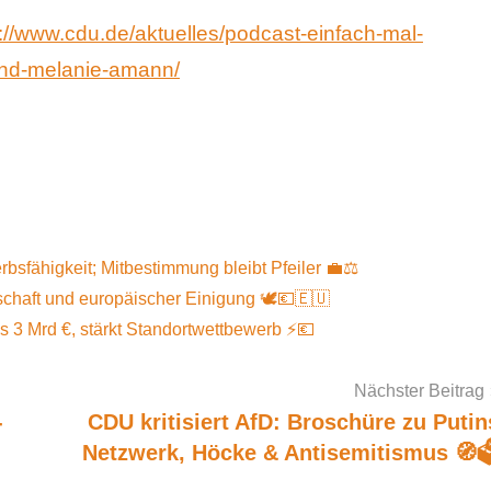
://www.cdu.de/aktuelles/podcast-einfach-mal-
und-melanie-amann/
sfähigkeit; Mitbestimmung bleibt Pfeiler 💼⚖️
schaft und europäischer Einigung 🕊️💶🇪🇺
s 3 Mrd €, stärkt Standortwettbewerb ⚡️💶
Nächster Beitrag
-
CDU kritisiert AfD: Broschüre zu Putin
Netzwerk, Höcke & Antisemitismus 🧭🗳