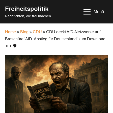
Skip
Freiheitspolitik
to
Menü
Nachrichten, die frei machen
content
Home
»
Blog
»
CDU
» CDU deckt AfD‑Netzwerke auf;
Broschüre 'AfD. Abstieg für Deutschland' zum Download
🇩🇪🛡️