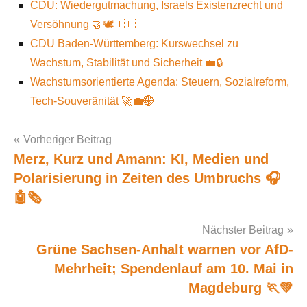
CDU: Wiedergutmachung, Israels Existenzrecht und
Versöhnung 🤝🕊️🇮🇱
CDU Baden-Württemberg: Kurswechsel zu
Wachstum, Stabilität und Sicherheit 💼🔒
Wachstumsorientierte Agenda: Steuern, Sozialreform,
Tech-Souveränität 🚀💼🌐
Vorheriger Beitrag
Merz, Kurz und Amann: KI, Medien und
Post
Polarisierung in Zeiten des Umbruchs 🎧
navigation
🤖🗞️
Nächster Beitrag
Grüne Sachsen-Anhalt warnen vor AfD-
Mehrheit; Spendenlauf am 10. Mai in
Magdeburg 🏃💚