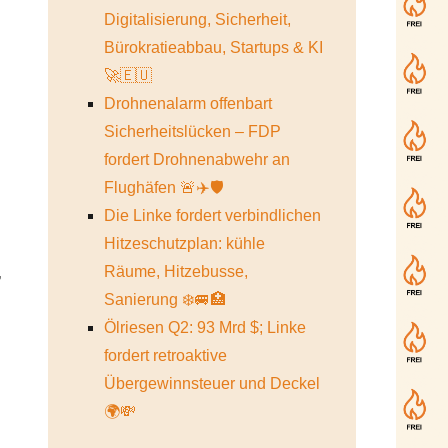
Digitalisierung, Sicherheit,
Bürokratieabbau, Startups & KI
🚀🇪🇺
Drohnenalarm offenbart
Sicherheitslücken – FDP
fordert Drohnenabwehr an
Flughäfen 🚨✈️🛡️
Die Linke fordert verbindlichen
Hitzeschutzplan: kühle
,
Räume, Hitzebusse,
Sanierung ❄️🚐🏥
Ölriesen Q2: 93 Mrd $; Linke
fordert retroaktive
Übergewinnsteuer und Deckel
🌍💸