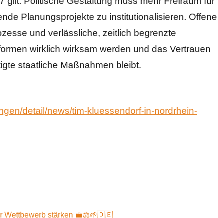
 gilt: Politische Gestaltung muss mehr Freiraum für
ende Planungsprojekte zu institutionalisieren. Offene
esse und verlässliche, zeitlich begrenzte
formen wirklich wirksam werden und das Vertrauen
tigte staatliche Maßnahmen bleibt.
ngen/detail/news/tim-kluessendorf-in-nordrhein-
rer Wettbewerb stärken 💼⚖️🌱🇩🇪