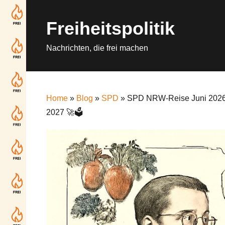
Skip
to
Freiheitspolitik
content
Nachrichten, die frei machen
Home
»
Blog
»
SPD
» SPD NRW-Reise Juni 2026:
2027 🚀🗳️