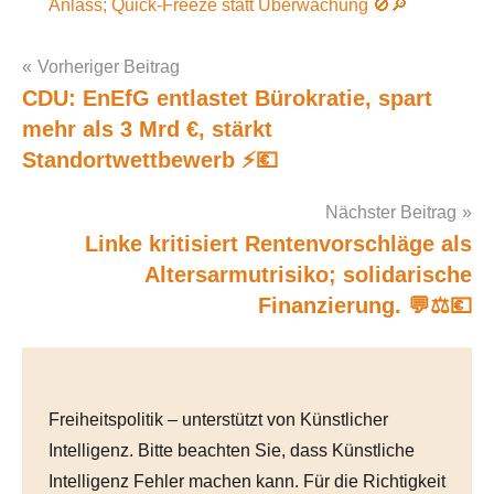
Anlass; Quick-Freeze statt Überwachung 🚫🔎
Vorheriger Beitrag
CDU: EnEfG entlastet Bürokratie, spart
Post
mehr als 3 Mrd €, stärkt
navigation
Standortwettbewerb ⚡️💶
Nächster Beitrag
Linke kritisiert Rentenvorschläge als
Altersarmutrisiko; solidarische
Finanzierung. 💬⚖️💶
Freiheitspolitik – unterstützt von Künstlicher
Intelligenz. Bitte beachten Sie, dass Künstliche
Intelligenz Fehler machen kann. Für die Richtigkeit