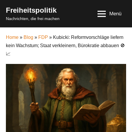
Skip
Freiheitspolitik
to
Menü
Nachrichten, die frei machen
content
Home
»
Blog
»
FDP
» Kubicki: Reformvorschläge liefern
kein Wachstum; Staat verkleinern, Bürokratie abbauen 🚫
📈