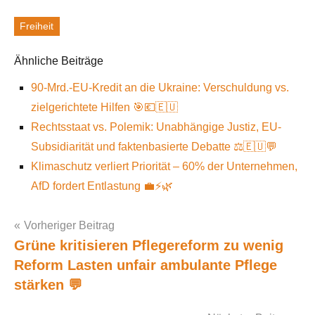
Freiheit
Schlagworte
Ähnliche Beiträge
90-Mrd.-EU-Kredit an die Ukraine: Verschuldung vs.
zielgerichtete Hilfen 🎯💶🇪🇺
Rechtsstaat vs. Polemik: Unabhängige Justiz, EU-
Subsidiarität und faktenbasierte Debatte ⚖️🇪🇺💬
Klimaschutz verliert Priorität – 60% der Unternehmen,
AfD fordert Entlastung 💼⚡️🌿
Vorheriger Beitrag
Grüne kritisieren Pflegereform zu wenig
Post
Reform Lasten unfair ambulante Pflege
navigation
stärken 💬