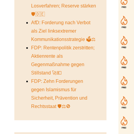
Losverfahren; Reserve stärken
🛡️🇩🇪
AfD: Forderung nach Verbot
als Ziel linksextremer
Kommunikationsstrategie 🗳️⚖️
FDP: Rentenpolitik zerstritten;
Aktienrente als
Gegenmaßnahme gegen
Stillstand 🚀💶
FDP: Zehn Forderungen
gegen Islamismus für
Sicherheit, Prävention und
Rechtsstaat 🛡️⚖️🚫