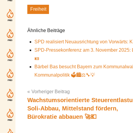
Freiheit
Schlagworte
Ähnliche Beiträge
SPD realisiert Neuausrichtung von Vorwärts: 
SPD-Pressekonferenz am 3. November 2025: Li
🪪
Bärbel Bas besucht Bayern zum Kommunalwahlka
Kommunalpolitik 🗳️🏙️⚖️🔧💡
Vorheriger Beitrag
Wachstumsorientierte Steuerentlastu
Post
Soli-Abbau, Mittelstand fördern,
navigation
Bürokratie abbauen 🚀💶