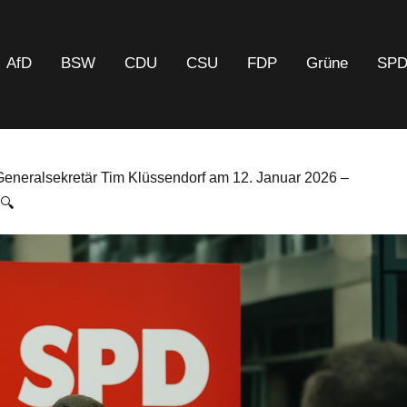
AfD
BSW
CDU
CSU
FDP
Grüne
SP
eneralsekretär Tim Klüssendorf am 12. Januar 2026 –
🔍