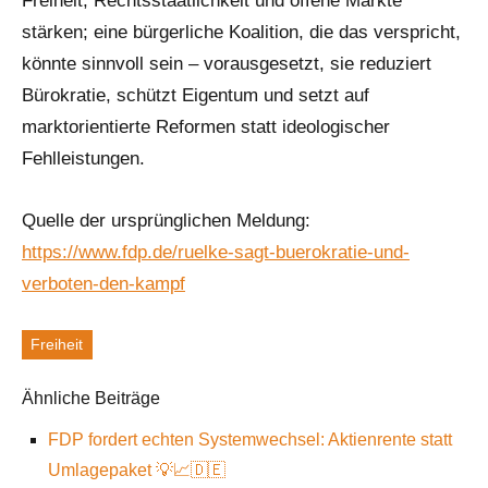
Freiheit, Rechtsstaatlichkeit und offene Märkte
stärken; eine bürgerliche Koalition, die das verspricht,
könnte sinnvoll sein – vorausgesetzt, sie reduziert
Bürokratie, schützt Eigentum und setzt auf
marktorientierte Reformen statt ideologischer
Fehlleistungen.
Quelle der ursprünglichen Meldung:
https://www.fdp.de/ruelke-sagt-buerokratie-und-
verboten-den-kampf
Freiheit
Schlagworte
Ähnliche Beiträge
FDP fordert echten Systemwechsel: Aktienrente statt
Umlagepaket 💡📈🇩🇪