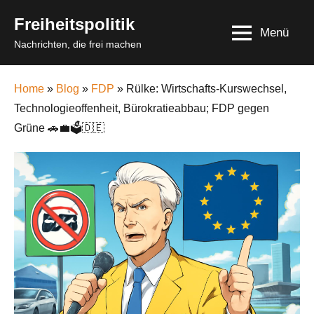
Skip
Freiheitspolitik
to
Menü
Nachrichten, die frei machen
content
Home
»
Blog
»
FDP
» Rülke: Wirtschafts‑Kurswechsel,
Technologieoffenheit, Bürokratieabbau; FDP gegen
Grüne 🚗💼🗳️🇩🇪