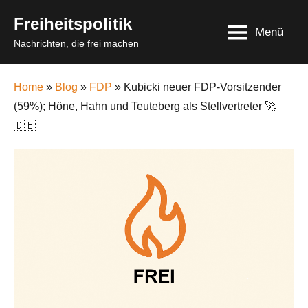
Skip
Freiheitspolitik
to
Menü
Nachrichten, die frei machen
content
Home
»
Blog
»
FDP
» Kubicki neuer FDP-Vorsitzender
(59%); Höne, Hahn und Teuteberg als Stellvertreter 🚀
🇩🇪