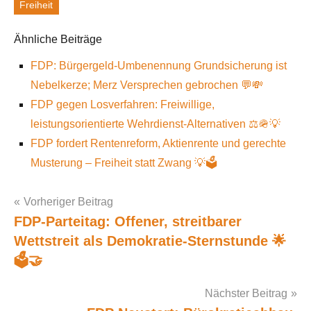
Freiheit
Schlagworte
Ähnliche Beiträge
FDP: Bürgergeld-Umbenennung Grundsicherung ist
Nebelkerze; Merz Versprechen gebrochen 💬💸
FDP gegen Losverfahren: Freiwillige,
leistungsorientierte Wehrdienst-Alternativen ⚖️🪖💡
FDP fordert Rentenreform, Aktienrente und gerechte
Musterung – Freiheit statt Zwang 💡🗳️
Vorheriger Beitrag
FDP-Parteitag: Offener, streitbarer
Post
Wettstreit als Demokratie-Sternstunde 🌟
navigation
🗳️🤝
Nächster Beitrag