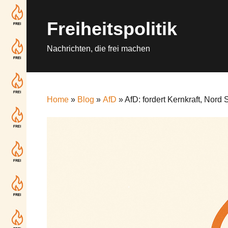
Skip
to
Freiheitspolitik
content
Nachrichten, die frei machen
Home
»
Blog
»
AfD
» AfD: fordert Kernkraft, Nor