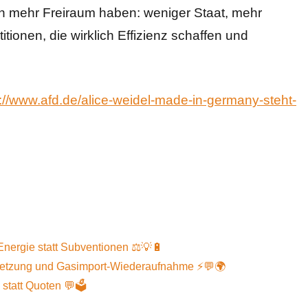
en mehr Freiraum haben: weniger Staat, mehr
tionen, die wirklich Effizienz schaffen und
://www.afd.de/alice-weidel-made-in-germany-steht-
Energie statt Subventionen ⚖️💡🔋
setzung und Gasimport-Wiederaufnahme ⚡️💬🌍
 statt Quoten 💬🗳️