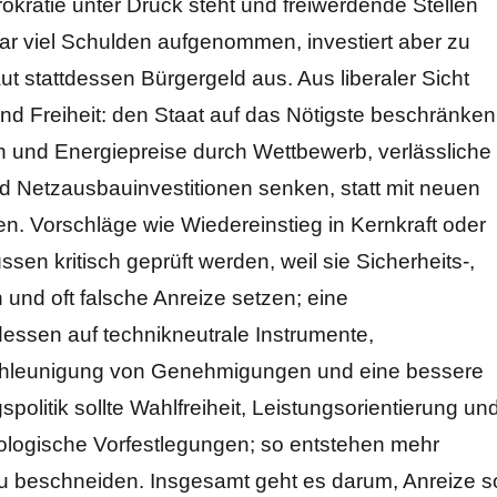
kratie unter Druck steht und freiwerdende Stellen
zwar viel Schulden aufgenommen, investiert aber zu
ut stattdessen Bürgergeld aus. Aus liberaler Sicht
z und Freiheit: den Staat auf das Nötigste beschränken
n und Energiepreise durch Wettbewerb, verlässliche
nd Netzausbauinvestitionen senken, statt mit neuen
ben. Vorschläge wie Wiedereinstieg in Kernkraft oder
en kritisch geprüft werden, weil sie Sicherheits-,
 und oft falsche Anreize setzen; eine
dessen auf technikneutrale Instrumente,
eschleunigung von Genehmigungen und eine bessere
politik sollte Wahlfreiheit, Leistungsorientierung un
eologische Vorfestlegungen; so entstehen mehr
 zu beschneiden. Insgesamt geht es darum, Anreize s