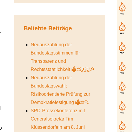
Beliebte Beiträge
,
Neuauszählung der
Bundestagsstimmen für
Transparenz und
Rechtsstaatlichkeit 🗳️⚖️🇩🇪🔎
Neuauszählung der
Bundestagswahl:
Risikoorientierte Prüfung zur
Demokratiefestigung 🗳️⚖️🔍
d
SPD-Pressekonferenz mit
Generalsekretär Tim
o
Klüssendorfein am 8. Juni