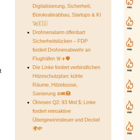
Digitalisierung, Sicherheit,
Bürokratieabbau, Startups & KI
🚀🇪🇺
Drohnenalarm offenbart
Sicherheitslücken – FDP
fordert Drohnenabwehr an
Flughäfen 🚨✈️🛡️
Die Linke fordert verbindlichen
t
Hitzeschutzplan: kühle
Räume, Hitzebusse,
Sanierung ❄️🚐🏥
Ölriesen Q2: 93 Mrd $; Linke
fordert retroaktive
Übergewinnsteuer und Deckel
🌍💸