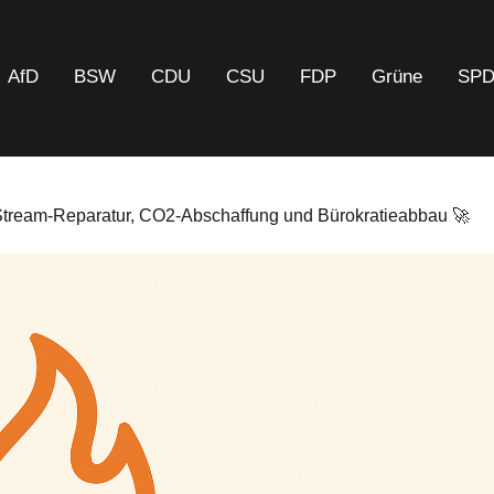
AfD
BSW
CDU
CSU
FDP
Grüne
SP
d Stream-Reparatur, CO2-Abschaffung und Bürokratieabbau 🚀