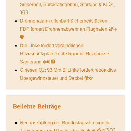
Sicherheit, Bürokratieabbau, Startups & KI 🚀
🇪🇺
Drohnenalarm offenbart Sicherheitslücken –
FDP fordert Drohnenabwehr an Flughäfen 🚨✈️
🛡️
Die Linke fordert verbindlichen
Hitzeschutzplan: kühle Räume, Hitzebusse,
Sanierung ❄️🚐🏥
Ölriesen Q2: 93 Mrd $; Linke fordert retroaktive
Übergewinnsteuer und Deckel 🌍💸
Beliebte Beiträge
Neuauszählung der Bundestagsstimmen für
Transparenz und Rechtsstaatlichkeit 🗳️⚖️🇩🇪