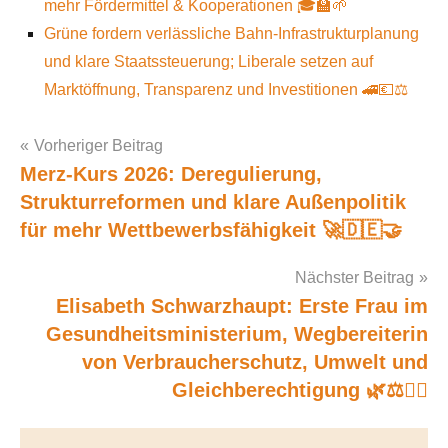
mehr Fördermittel & Kooperationen 🎓🏫🌱
Grüne fordern verlässliche Bahn-Infrastrukturplanung
und klare Staatssteuerung; Liberale setzen auf
Marktöffnung, Transparenz und Investitionen 🚄💶⚖️
Vorheriger Beitrag
Merz-Kurs 2026: Deregulierung,
Post
Strukturreformen und klare Außenpolitik
navigation
für mehr Wettbewerbsfähigkeit 🚀🇩🇪🤝
Nächster Beitrag
Elisabeth Schwarzhaupt: Erste Frau im
Gesundheitsministerium, Wegbereiterin
von Verbraucherschutz, Umwelt und
Gleichberechtigung 🌿⚖️👩‍⚕️