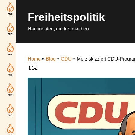
Skip
to
Freiheitspolitik
content
Nachrichten, die frei machen
Home
»
Blog
»
CDU
» Merz skizziert CDU-Progra
🇩🇪