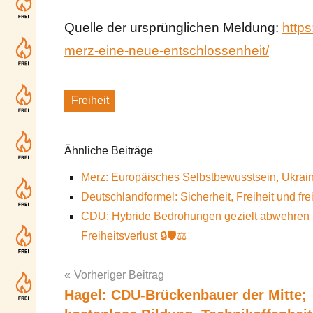
Quelle der ursprünglichen Meldung:
https
merz-eine-neue-entschlossenheit/
Freiheit
Schlagworte
Ähnliche Beiträge
Merz: Europäisches Selbstbewusstsein, Ukraine
Deutschlandformel: Sicherheit, Freiheit und frei
CDU: Hybride Bedrohungen gezielt abwehren –
Freiheitsverlust 🔒🛡️⚖️
Vorheriger Beitrag
Hagel: CDU-Brückenbauer der Mitte;
Post