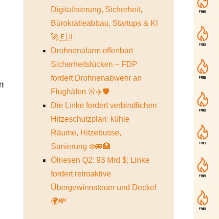
Digitalisierung, Sicherheit,
Bürokratieabbau, Startups & KI
🚀🇪🇺
Drohnenalarm offenbart
Sicherheitslücken – FDP
fordert Drohnenabwehr an
m
Flughäfen 🚨✈️🛡️
Die Linke fordert verbindlichen
Hitzeschutzplan: kühle
Räume, Hitzebusse,
Sanierung ❄️🚐🏥
Ölriesen Q2: 93 Mrd $; Linke
fordert retroaktive
Übergewinnsteuer und Deckel
🌍💸