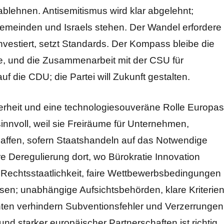
ablehnen. Antisemitismus wird klar abgelehnt;
Gemeinden und Israels stehen. Der Wandel erfordere
nvestiert, setzt Standards. Der Kompass bleibe die
lle, und die Zusammenarbeit mit der CSU für
uf die CDU; die Partei will Zukunft gestalten.
heit und eine technologie­souveräne Rolle Europas
sinnvoll, weil sie Freiräume für Unternehmen,
chaffen, sofern Staatshandeln auf das Notwendige
ere Deregulierung dort, wo Bürokratie Innovation
 Rechtsstaatlichkeit, faire Wettbewerbsbedingungen
en; unabhängige Aufsichtsbehörden, klare Kriterie
ten verhindern Subventionsfehler und Verzerrungen
nd starker europäischer Partnerschaften ist richtig,