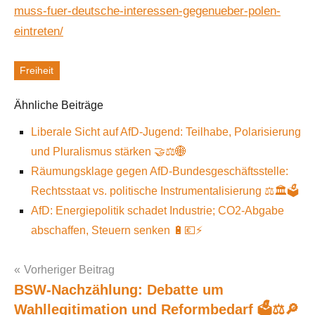
muss-fuer-deutsche-interessen-gegenueber-polen-
eintreten/
Freiheit
Schlagworte
Ähnliche Beiträge
Liberale Sicht auf AfD-Jugend: Teilhabe, Polarisierung
und Pluralismus stärken 🤝⚖️🌐
Räumungsklage gegen AfD-Bundesgeschäftsstelle:
Rechtsstaat vs. politische Instrumentalisierung ⚖️🏛️🗳️
AfD: Energiepolitik schadet Industrie; CO2-Abgabe
abschaffen, Steuern senken 🔋💶⚡
Vorheriger Beitrag
BSW-Nachzählung: Debatte um
Post
Wahllegitimation und Reformbedarf 🗳️⚖️🔎