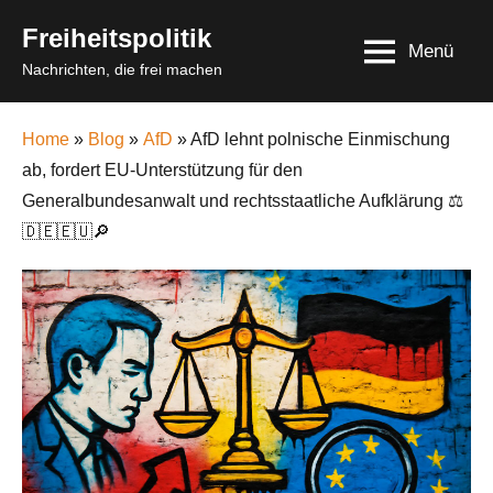
Skip
Freiheitspolitik
to
Menü
Nachrichten, die frei machen
content
Home
»
Blog
»
AfD
» AfD lehnt polnische Einmischung
ab, fordert EU-Unterstützung für den
Generalbundesanwalt und rechtsstaatliche Aufklärung ⚖️
🇩🇪🇪🇺🔎