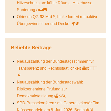
Hitzeschutzplan: kühle Räume, Hitzebusse,
Sanierung ❄️🚐🏥
Ölriesen Q2: 93 Mrd $; Linke fordert retroaktive
Übergewinnsteuer und Deckel 🌍💸
Beliebte Beiträge
Neuauszählung der Bundestagsstimmen für
Transparenz und Rechtsstaatlichkeit 🗳️⚖️🇩🇪
🔎
Neuauszählung der Bundestagswahl:
Risikoorientierte Prüfung zur
Demokratiefestigung 🗳️⚖️🔍
SPD-Pressekonferenz mit Generalsekretär Tim
Klüssendorfein am 8. Juni 2026, Berlin 🎤🗓️