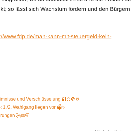
kt; so lässt sich Wachstum fördern und den Bürgern
s://www.fdp.de/man-kann-mit-steuergeld-kein-
eimnisse und Verschlüsselung 🔐⚖️🚫💬
; 1./2. Wahlgang liegen vor 🗳️✨
erungen 🗽⚖️💬