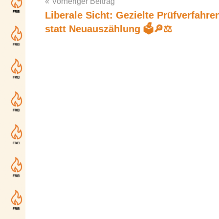
Vorheriger Beitrag
Liberale Sicht: Gezielte Prüfverfahre
Post
statt Neuauszählung 🗳️🔎⚖️
navigation