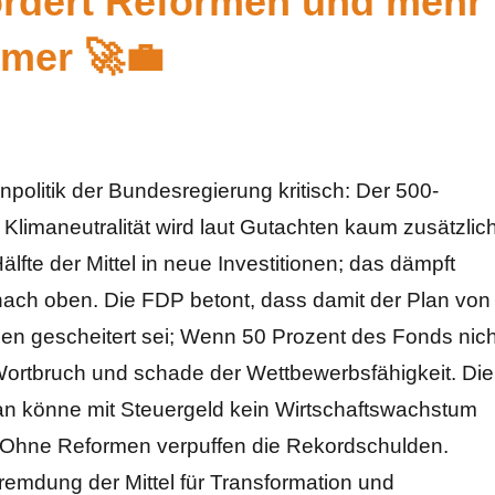
fordert Reformen und mehr
hmer 🚀💼
politik der Bundesregierung kritisch: Der 500-
d Klimaneutralität wird laut Gutachten kaum zusätzlic
Hälfte der Mittel in neue Investitionen; das dämpft
ach oben. Die FDP betont, dass damit der Plan von
 gescheitert sei; Wenn 50 Prozent des Fonds nich
n Wortbruch und schade der Wettbewerbsfähigkeit. Die
an könne mit Steuergeld kein Wirtschaftswachstum
t: Ohne Reformen verpuffen die Rekordschulden.
fremdung der Mittel für Transformation und