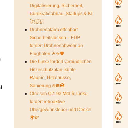
Digitalisierung, Sicherheit,
Bürokratieabbau, Startups & KI
🚀🇪🇺
Drohnenalarm offenbart
Sicherheitslücken – FDP
fordert Drohnenabwehr an
Flughäfen 🚨✈️🛡️
h
Die Linke fordert verbindlichen
Hitzeschutzplan: kühle
Räume, Hitzebusse,
Sanierung ❄️🚐🏥
t
Ölriesen Q2: 93 Mrd $; Linke
fordert retroaktive
Übergewinnsteuer und Deckel
🌍💸