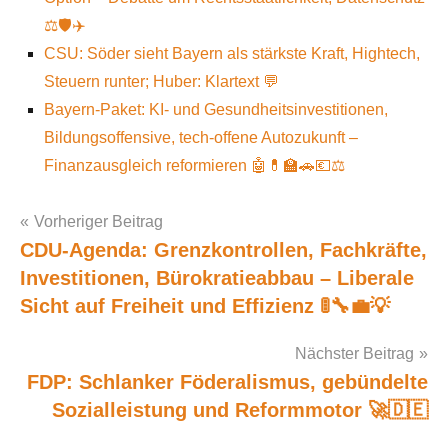
⚖️🛡️✈️
CSU: Söder sieht Bayern als stärkste Kraft, Hightech,
Steuern runter; Huber: Klartext 💬
Bayern-Paket: KI- und Gesundheitsinvestitionen,
Bildungsoffensive, tech-offene Autozukunft –
Finanzausgleich reformieren 🤖💊🏫🚗💶⚖️
Vorheriger Beitrag
CDU-Agenda: Grenzkontrollen, Fachkräfte,
Post
Investitionen, Bürokratieabbau – Liberale
navigation
Sicht auf Freiheit und Effizienz 🚦🔧💼💡
Nächster Beitrag
FDP: Schlanker Föderalismus, gebündelte
Sozialleistung und Reformmotor 🚀🇩🇪