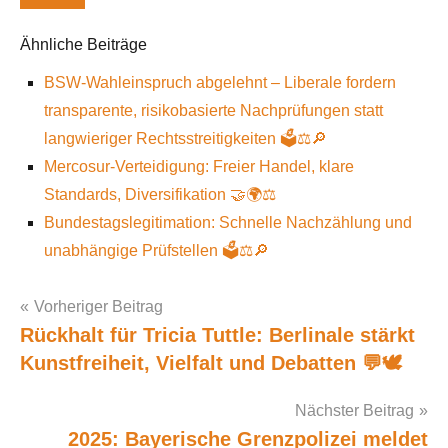
Schlagworte
Ähnliche Beiträge
BSW-Wahleinspruch abgelehnt – Liberale fordern
transparente, risikobasierte Nachprüfungen statt
langwieriger Rechtsstreitigkeiten 🗳️⚖️🔎
Mercosur-Verteidigung: Freier Handel, klare
Standards, Diversifikation 🤝🌍⚖️
Bundestagslegitimation: Schnelle Nachzählung und
unabhängige Prüfstellen 🗳️⚖️🔎
Vorheriger Beitrag
Rückhalt für Tricia Tuttle: Berlinale stärkt
Post
Kunstfreiheit, Vielfalt und Debatten 💬🕊️
navigation
Nächster Beitrag
2025: Bayerische Grenzpolizei meldet