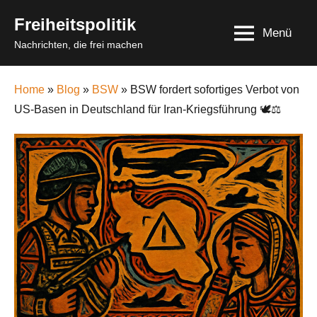
Skip
Freiheitspolitik
to
Menü
Nachrichten, die frei machen
content
Home
»
Blog
»
BSW
» BSW fordert sofortiges Verbot von
US-Basen in Deutschland für Iran-Kriegsführung 🕊️⚖️