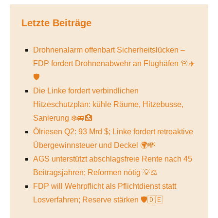
Letzte Beiträge
Drohnenalarm offenbart Sicherheitslücken –
FDP fordert Drohnenabwehr an Flughäfen 🚨✈️
🛡️
Die Linke fordert verbindlichen
Hitzeschutzplan: kühle Räume, Hitzebusse,
Sanierung ❄️🚐🏥
Ölriesen Q2: 93 Mrd $; Linke fordert retroaktive
Übergewinnsteuer und Deckel 🌍💸
AGS unterstützt abschlagsfreie Rente nach 45
Beitragsjahren; Reformen nötig 💡⚖️
FDP will Wehrpflicht als Pflichtdienst statt
Losverfahren; Reserve stärken 🛡️🇩🇪