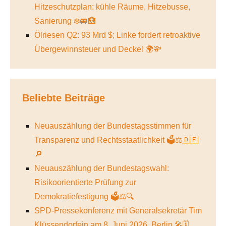
Hitzeschutzplan: kühle Räume, Hitzebusse,
Sanierung ❄️🚐🏥
Ölriesen Q2: 93 Mrd $; Linke fordert retroaktive
Übergewinnsteuer und Deckel 🌍💸
Beliebte Beiträge
Neuauszählung der Bundestagsstimmen für
Transparenz und Rechtsstaatlichkeit 🗳️⚖️🇩🇪
🔎
Neuauszählung der Bundestagswahl:
Risikoorientierte Prüfung zur
Demokratiefestigung 🗳️⚖️🔍
SPD-Pressekonferenz mit Generalsekretär Tim
Klüssendorfein am 8. Juni 2026, Berlin 🎤🗓️