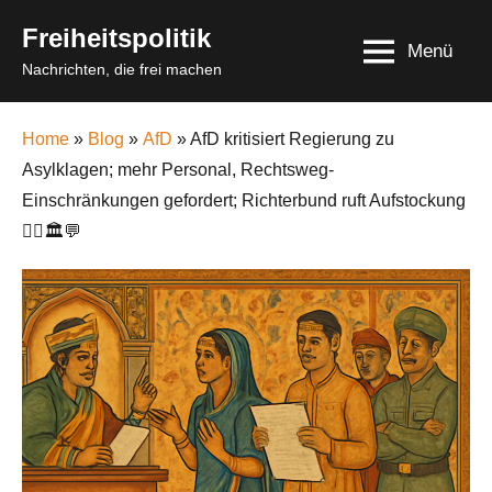
Skip
Freiheitspolitik
to
Menü
Nachrichten, die frei machen
content
Home
»
Blog
»
AfD
» AfD kritisiert Regierung zu
Asylklagen; mehr Personal, Rechtsweg-
Einschränkungen gefordert; Richterbund ruft Aufstockung
🧑‍⚖️🏛️💬