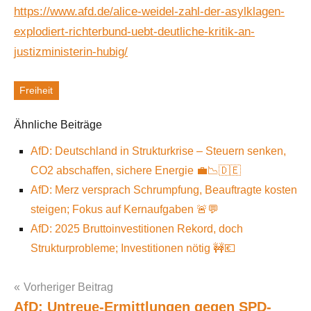
https://www.afd.de/alice-weidel-zahl-der-asylklagen-
explodiert-richterbund-uebt-deutliche-kritik-an-
justizministerin-hubig/
Freiheit
Schlagworte
Ähnliche Beiträge
AfD: Deutschland in Strukturkrise – Steuern senken,
CO2 abschaffen, sichere Energie 💼📉🇩🇪
AfD: Merz versprach Schrumpfung, Beauftragte kosten
steigen; Fokus auf Kernaufgaben 🚨💬
AfD: 2025 Bruttoinvestitionen Rekord, doch
Strukturprobleme; Investitionen nötig 🚧💶
Vorheriger Beitrag
AfD: Untreue-Ermittlungen gegen SPD-
Post