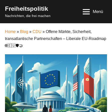
Skip
Freiheitspolitik
to
Menü
Nachrichten, die frei machen
content
Home
»
Blog
»
CDU
» Offene Märkte, Sicherheit,
transatlantische Partnerschaften – Liberale EU-Roadmap
🌐🇪🇺🛡️🤝