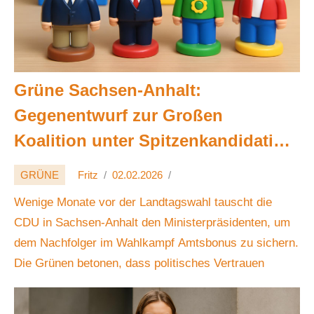
Grüne Sachsen-Anhalt:
Gegenentwurf zur Großen
Koalition unter Spitzenkandidatin
Suse Sziborra-Seidlitz 🌱🗳️💚
GRÜNE
Fritz
02.02.2026
Wenige Monate vor der Landtagswahl tauscht die
CDU in Sachsen-Anhalt den Ministerpräsidenten, um
dem Nachfolger im Wahlkampf Amtsbonus zu sichern.
Die Grünen betonen, dass politisches Vertrauen