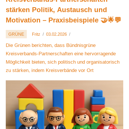
stärken Politik, Austausch und
Motivation – Praxisbeispiele 🤝🌟💬
GRÜNE
Fritz
03.02.2026
Die Grünen berichten, dass Bündnisgrüne
Kreisverbands-Partnerschaften eine hervorragende
Möglichkeit bieten, sich politisch und organisatorisch
zu stärken, indem Kreisverbände vor Ort