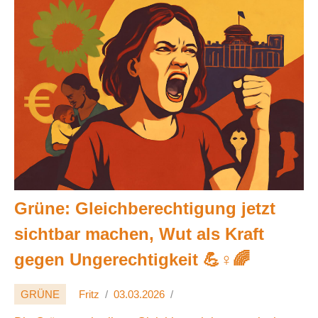
Grüne: Gleichberechtigung jetzt
sichtbar machen, Wut als Kraft
gegen Ungerechtigkeit 💪♀️🌈
GRÜNE
Fritz
03.03.2026