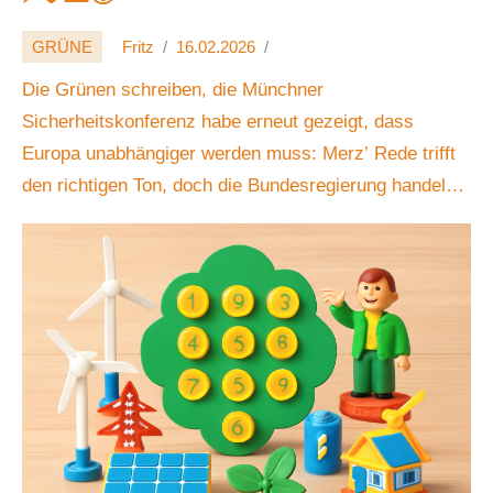
GRÜNE
Fritz
16.02.2026
Die Grünen schreiben, die Münchner
Sicherheitskonferenz habe erneut gezeigt, dass
Europa unabhängiger werden muss: Merz’ Rede trifft
den richtigen Ton, doch die Bundesregierung handele
nicht