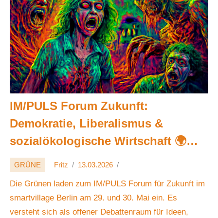
IM/PULS Forum Zukunft:
Demokratie, Liberalismus &
sozialökologische Wirtschaft 🌍🤝
💬
GRÜNE
Fritz
13.03.2026
Die Grünen laden zum IM/PULS Forum für Zukunft im
smartvillage Berlin am 29. und 30. Mai ein. Es
versteht sich als offener Debattenraum für Ideen,