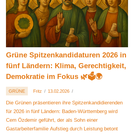
Grüne Spitzenkandidaturen 2026 in
fünf Ländern: Klima, Gerechtigkeit,
Demokratie im Fokus 🌿🗳️🌍
GRÜNE
Fritz
13.02.2026
Die Grünen präsentieren ihre Spitzenkandidierenden
für 2026 in fünf Ländern: Baden-Württemberg wird
Cem Özdemir geführt, der als Sohn einer
Gastarbeiterfamilie Aufstieg durch Leistung betont