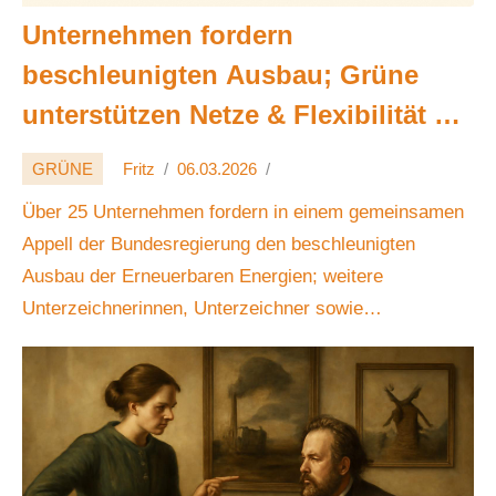
Unternehmen fordern
beschleunigten Ausbau; Grüne
unterstützen Netze & Flexibilität ⚡
🌱
GRÜNE
Fritz
06.03.2026
Über 25 Unternehmen fordern in einem gemeinsamen
Appell der Bundesregierung den beschleunigten
Ausbau der Erneuerbaren Energien; weitere
Unterzeichnerinnen, Unterzeichner sowie
Privatpersonen