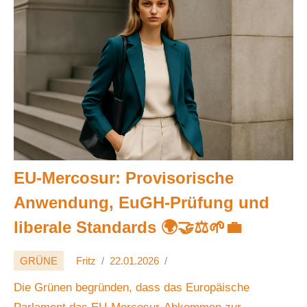
EU‑Mercosur: Provisorische
Anwendung, EuGH‑Prüfung und
liberale Standards 🌍🤝⚖️🌱💼
GRÜNE
Fritz
22.01.2026
Die Grünen begründen, dass das Europäische