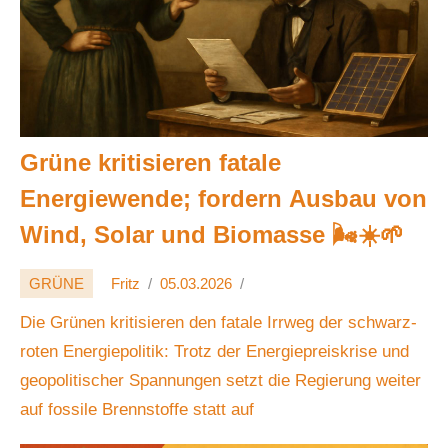
Grüne kritisieren fatale
Energiewende; fordern Ausbau von
Wind, Solar und Biomasse 🌬️☀️🌱
GRÜNE
Fritz
05.03.2026
Die Grünen kritisieren den fatale Irrweg der schwarz-
roten Energiepolitik: Trotz der Energiepreiskrise und
geopolitischer Spannungen setzt die Regierung weiter
auf fossile Brennstoffe statt auf