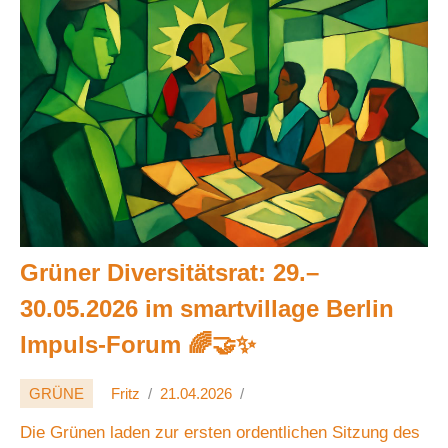
Grüner Diversitätsrat: 29.–
30.05.2026 im smartvillage Berlin
Impuls-Forum 🌈🤝✨
GRÜNE
Fritz
21.04.2026
Die Grünen laden zur ersten ordentlichen Sitzung des