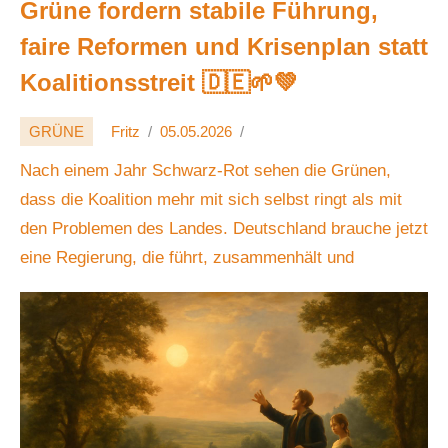
Grüne fordern stabile Führung,
faire Reformen und Krisenplan statt
Koalitionsstreit 🇩🇪🌱💚
GRÜNE
Fritz
05.05.2026
Nach einem Jahr Schwarz-Rot sehen die Grünen,
dass die Koalition mehr mit sich selbst ringt als mit
den Problemen des Landes. Deutschland brauche jetzt
eine Regierung, die führt, zusammenhält und