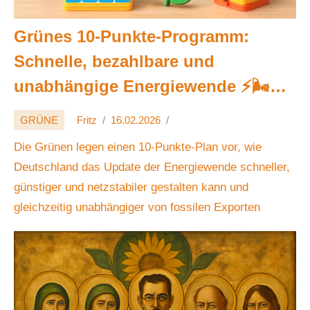
Grünes 10-Punkte-Programm:
Schnelle, bezahlbare und
unabhängige Energiewende ⚡️🌬️🌞
🔋💶🇩🇪
GRÜNE
Fritz
16.02.2026
Die Grünen legen einen 10-Punkte-Plan vor, wie
Deutschland das Update der Energiewende schneller,
günstiger und netzstabiler gestalten kann und
gleichzeitig unabhängiger von fossilen Exporten