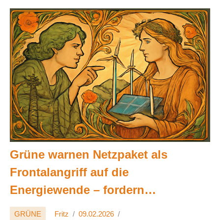
Grüne warnen Netzpaket als
Frontalangriff auf die
Energiewende – fordern
beschleunigte Netzentwicklung
GRÜNE
Fritz
09.02.2026