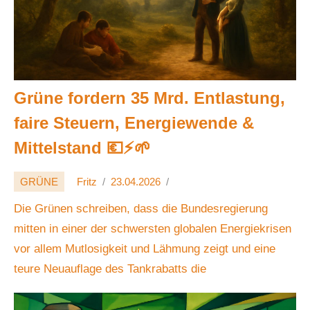
Grüne fordern 35 Mrd. Entlastung,
faire Steuern, Energiewende &
Mittelstand 💶⚡️🌱
GRÜNE
Fritz
23.04.2026
Die Grünen schreiben, dass die Bundesregierung
mitten in einer der schwersten globalen Energiekrisen
vor allem Mutlosigkeit und Lähmung zeigt und eine
teure Neuauflage des Tankrabatts die