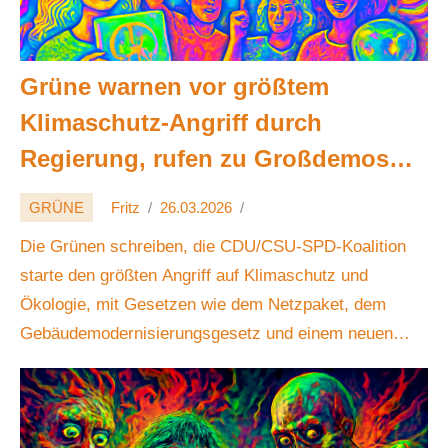
Grüne warnen vor größtem
Klimaschutz-Angriff durch
Regierung, rufen zu Großdemos
auf 🚩🌍
GRÜNE
Fritz
26.03.2026
Die Grünen schreiben, die CDU/CSU-SPD-Koalition
starte den größten Angriff auf Klimaschutz und
Ökologie, mit Gesetzen wie dem Netzpaket, dem
Gebäudemodernisierungsgesetz und einem neuen
EEG, das