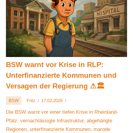
BSW warnt vor Krise in RLP:
Unterfinanzierte Kommunen und
Versagen der Regierung ⚠🏛
BSW
Fritz
17.02.2026
Die BSW warnt vor einer tiefen Krise in Rheinland-
Pfalz: vernachlässigte Infrastruktur, abgehängte
Regionen, unterfinanzierte Kommunen, marode