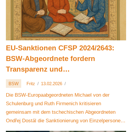
EU-Sanktionen CFSP 2024/2643:
BSW-Abgeordnete fordern
Transparenz und
Rechtsstaatlichkeit 🔎⚖️
BSW
Fritz
13.02.2026
Die BSW-Europaabgeordneten Michael von der
Schulenburg und Ruth Firmenich kritisieren
gemeinsam mit dem tschechischen Abgeordneten
Ondřej Dostál die Sanktionierung von Einzelpersonen
durch den Rat