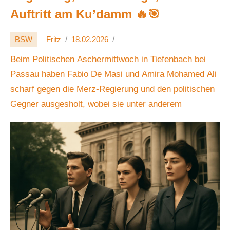
Auftritt am Ku’damm 🔥🎯
BSW
Fritz
18.02.2026
Beim Politischen Aschermittwoch in Tiefenbach bei
Passau haben Fabio De Masi und Amira Mohamed Ali
scharf gegen die Merz-Regierung und den politischen
Gegner ausgesholt, wobei sie unter anderem