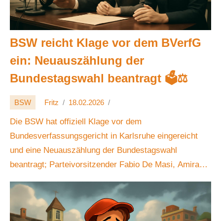
BSW reicht Klage vor dem BVerfG
ein: Neuauszählung der
Bundestagswahl beantragt 🗳️⚖️
BSW
Fritz
18.02.2026
Die BSW hat offiziell Klage vor dem
Bundesverfassungsgericht in Karlsruhe eingereicht
und eine Neuauszählung der Bundestagswahl
beantragt; Parteivorsitzender Fabio De Masi, Amira
Mohamed Ali und