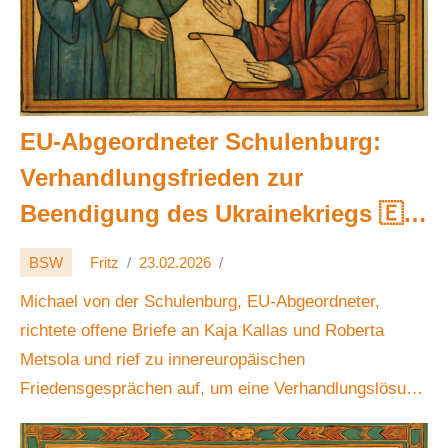
EU-Abgeordneter Schulenburg:
Verhandlungsfrieden zur
Beendigung des Ukrainekriegs 🇪🇺
🕊️🤝
BSW
Fritz
23.02.2026
Michael von der Schulenburg, EU-Abgeordneter,
richtete offene Briefe an Kaja Kallas und Roberta
Metsola und rief zu innereuropäischen
Friedensgesprächen auf, um eine Verhandlungslösung
für den