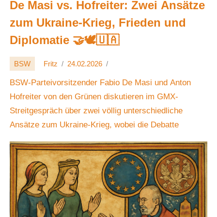
De Masi vs. Hofreiter: Zwei Ansätze
zum Ukraine-Krieg, Frieden und
Diplomatie 🤝🕊️🇺🇦
BSW
Fritz
24.02.2026
BSW-Parteivorsitzender Fabio De Masi und Anton
Hofreiter von den Grünen diskutieren im GMX-
Streitgespräch über zwei völlig unterschiedliche
Ansätze zum Ukraine-Krieg, wobei die Debatte