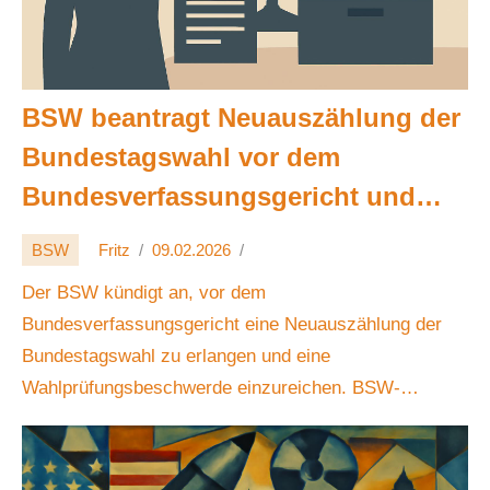
BSW beantragt Neuauszählung der
Bundestagswahl vor dem
Bundesverfassungsgericht und
reicht Wahlprüfungsbeschwerde
BSW
Fritz
09.02.2026
ein 🗳️⚖️
Der BSW kündigt an, vor dem
Bundesverfassungsgericht eine Neuauszählung der
Bundestagswahl zu erlangen und eine
Wahlprüfungsbeschwerde einzureichen. BSW-
Vorsitzender Fabio De Masi verweist auf