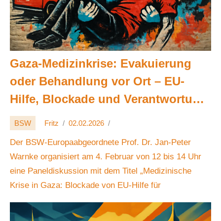
Gaza-Medizinkrise: Evakuierung
oder Behandlung vor Ort – EU-
Hilfe, Blockade und Verantwortung
🚑⚖️🌍
BSW
Fritz
02.02.2026
Der BSW-Europaabgeordnete Prof. Dr. Jan-Peter
Warnke organisiert am 4. Februar von 12 bis 14 Uhr
eine Paneldiskussion mit dem Titel „Medizinische
Krise in Gaza: Blockade von EU-Hilfe für