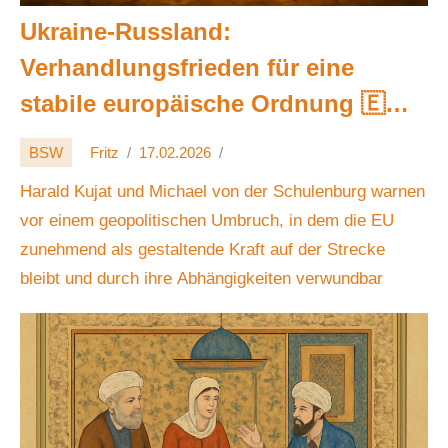
Ukraine-Russland:
Verhandlungsfrieden für eine
stabile europäische Ordnung 🇪🇺
🕊️
BSW
Fritz
17.02.2026
Harald Kujat und Michael von der Schulenburg warnen
vor einem geopolitischen Umbruch, in dem die EU
zunehmend als gestaltende Kraft auf der Strecke
bleibt und durch ihre Abhängigkeiten verwundbar