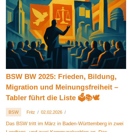
BSW BW 2025: Frieden, Bildung,
Migration und Meinungsfreiheit –
Tabler führt die Liste 🗳️📚🕊️
BSW
Fritz
02.02.2026
Das BSW tritt im März in Baden-Württemberg in zwei