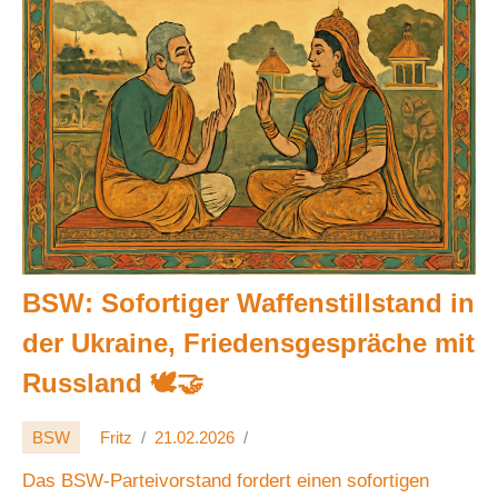
BSW: Sofortiger Waffenstillstand in
der Ukraine, Friedensgespräche mit
Russland 🕊️🤝
BSW
Fritz
21.02.2026
Das BSW-Parteivorstand fordert einen sofortigen