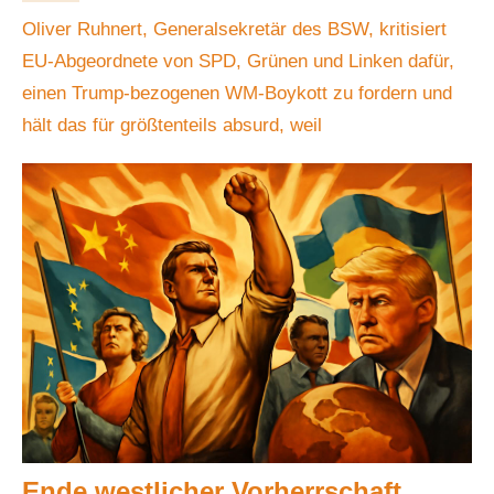
Oliver Ruhnert, Generalsekretär des BSW, kritisiert
EU-Abgeordnete von SPD, Grünen und Linken dafür,
einen Trump-bezogenen WM-Boykott zu fordern und
hält das für größtenteils absurd, weil
Ende westlicher Vorherrschaft,