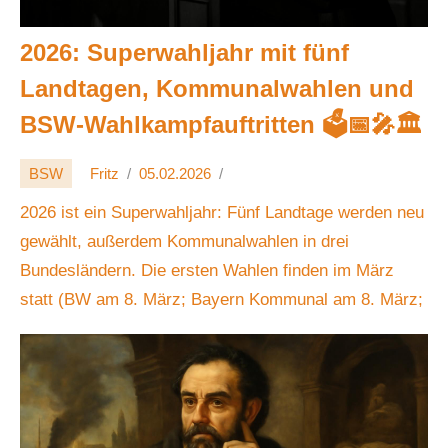
2026: Superwahljahr mit fünf
Landtagen, Kommunalwahlen und
BSW-Wahlkampfauftritten 🗳️📅🎤🏛️
BSW
Fritz
05.02.2026
2026 ist ein Superwahljahr: Fünf Landtage werden neu
gewählt, außerdem Kommunalwahlen in drei
Bundesländern. Die ersten Wahlen finden im März
statt (BW am 8. März; Bayern Kommunal am 8. März;