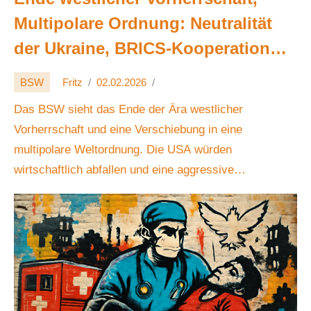
Multipolare Ordnung: Neutralität
der Ukraine, BRICS‑Kooperation
und europäische Autarkie 🌍🤝🕊️
BSW
Fritz
02.02.2026
Das BSW sieht das Ende der Ära westlicher
Vorherrschaft und eine Verschiebung in eine
multipolare Weltordnung. Die USA würden
wirtschaftlich abfallen und eine aggressive
Außenpolitik verfolgen,