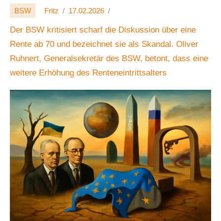
BSW
Fritz
17.02.2026
Der BSW kritisiert scharf die Diskussion über eine
Rente ab 70 und bezeichnet sie als Skandal. Oliver
Ruhnert, Generalsekretär des BSW, betont, dass eine
weitere Erhöhung des Renteneintrittsalters