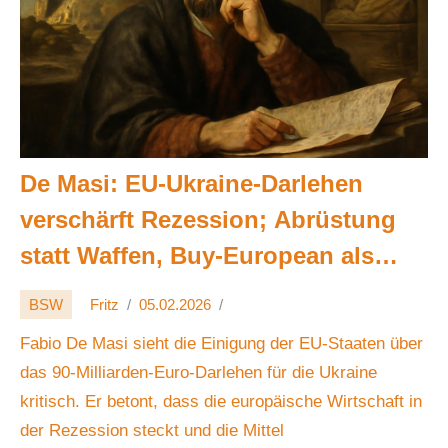
De Masi: EU-Ukraine-Darlehen
verschärft Rezession; Abrüstung
statt Waffen, Buy-European als
Feigenblatt 🕊️💶⚔️
BSW
Fritz
05.02.2026
Fabio De Masi sieht die Einigung der EU-Staaten über
das 90-Milliarden-Euro-Darlehen für die Ukraine
kritisch. Er betont, dass die europäische Wirtschaft in
der Rezession steckt und die Mittel