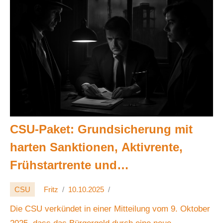
CSU-Paket: Grundsicherung mit
harten Sanktionen, Aktivrente,
Frühstartrente und
Infrastrukturinvestitionen –
CSU
Fritz
10.10.2025
Liberale Kritik: Effizienz gegen
Die CSU verkündet in einer Mitteilung vom 9. Oktober
soziale Risiken 🏗️💶⚖️