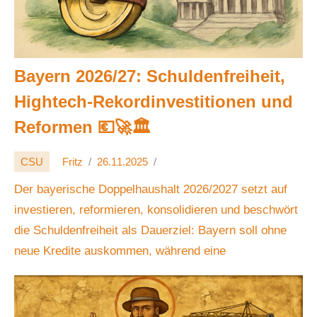
Bayern 2026/27: Schuldenfreiheit,
Hightech-Rekordinvestitionen und
Reformen 💶🚀🏛️
CSU
Fritz
26.11.2025
Der bayerische Doppelhaushalt 2026/2027 setzt auf
investieren, reformieren, konsolidieren und beschwört
die Schuldenfreiheit als Dauerziel: Bayern soll ohne
neue Kredite auskommen, während eine