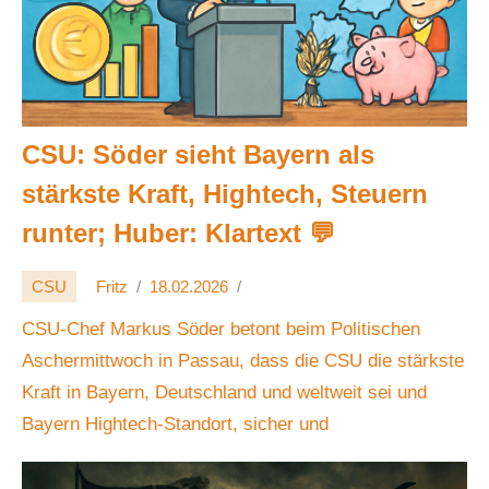
CSU: Söder sieht Bayern als
stärkste Kraft, Hightech, Steuern
runter; Huber: Klartext 💬
CSU
Fritz
18.02.2026
CSU-Chef Markus Söder betont beim Politischen
Aschermittwoch in Passau, dass die CSU die stärkste
Kraft in Bayern, Deutschland und weltweit sei und
Bayern Hightech-Standort, sicher und