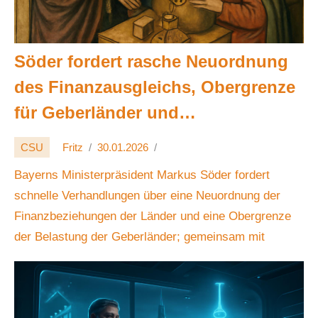
Söder fordert rasche Neuordnung
des Finanzausgleichs, Obergrenze
für Geberländer und
Kündigungsmöglichkeit 2030;
CSU
Fritz
30.01.2026
Bayern klagt BVerfG. 💶⚖️⏳
Bayerns Ministerpräsident Markus Söder fordert
schnelle Verhandlungen über eine Neuordnung der
Finanzbeziehungen der Länder und eine Obergrenze
der Belastung der Geberländer; gemeinsam mit