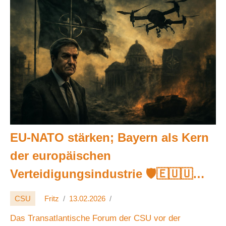
EU-NATO stärken; Bayern als Kern
der europäischen
Verteidigungsindustrie 🛡️🇪🇺🇺🇸
🏭
CSU
Fritz
13.02.2026
Das Transatlantische Forum der CSU vor der