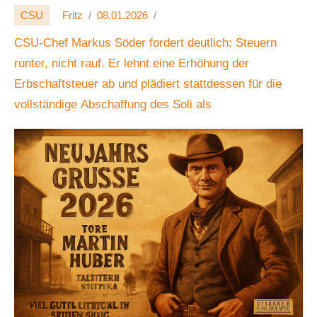
abbauen 🚀💶
CSU
Fritz
08.01.2026
CSU-Chef Markus Söder fordert deutlich: Steuern
runter, nicht rauf. Er lehnt eine Erhöhung der
Erbschaftsteuer ab und plädiert stattdessen für die
vollständige Abschaffung des Soli als