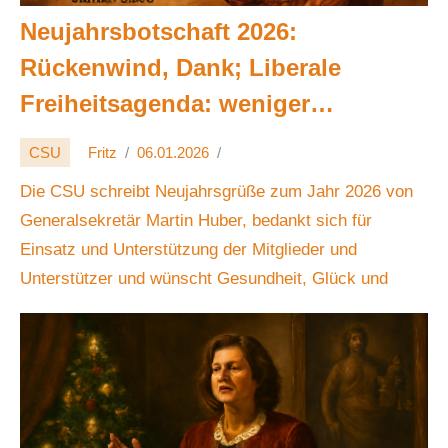
Neujahrsbotschaft 2026:
Rückenwind, Dank; Liberale
Freiheitsagenda: weniger
Bürokratie, Investitionen, Bildung,
CSU
Fritz
06.01.2026
Digitalisierung, Krisenhilfe 🚀🇩🇪
Die CSU schreibt Neujahrsgrüße zum Jahr 2026 von
Generalsekretär Martin Huber, bedankt sich für
Einsatz und Unterstützung der Mitglieder und
Unterstützer und wünscht Gesundheit, Glück und