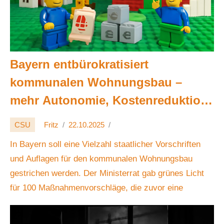
Bayern entbürokratisiert
kommunalen Wohnungsbau –
mehr Autonomie, Kostenreduktion,
Muster-Kita-Standard 🏗️🏘️💶📊
CSU
Fritz
22.10.2025
In Bayern soll eine Vielzahl staatlicher Vorschriften
und Auflagen für den kommunalen Wohnungsbau
gestrichen werden. Der Ministerrat gab grünes Licht
für 100 Maßnahmenvorschläge, die zuvor eine