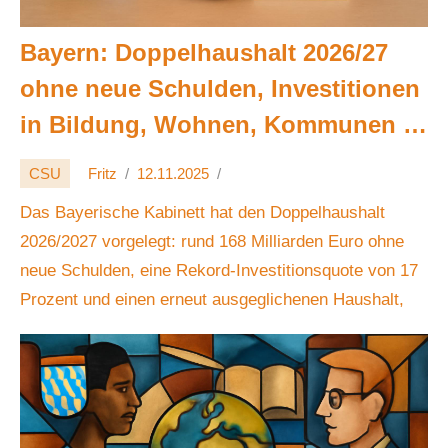
Bayern: Doppelhaushalt 2026/27
ohne neue Schulden, Investitionen
in Bildung, Wohnen, Kommunen –
Liberale fordern mehr Wettbewerb
CSU
Fritz
12.11.2025
und Effizienz 💶🏛️⚖️
Das Bayerische Kabinett hat den Doppelhaushalt
2026/2027 vorgelegt: rund 168 Milliarden Euro ohne
neue Schulden, eine Rekord-Investitionsquote von 17
Prozent und einen erneut ausgeglichenen Haushalt,