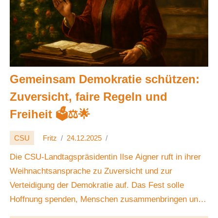
Gemeinsam Demokratie schützen:
Zuversicht, faire Regeln und
Freiheit 🗳️⚖️🌟
CSU
Fritz
24.12.2025
Die CSU-Landtagspräsidentin Ilse Aigner ruft in ihrer
Weihnachtsansprache zu Zuversicht und zur
Verteidigung der Demokratie auf. Das Fest solle
Hoffnung spenden, Menschen zusammenbringen und
2026 zu