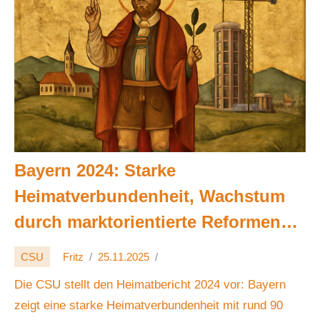
Bayern 2024: Starke
Heimatverbundenheit, Wachstum
durch marktorientierte Reformen
statt Großsubventionen 💡🏗️🌱
CSU
Fritz
25.11.2025
Die CSU stellt den Heimatbericht 2024 vor: Bayern
zeigt eine starke Heimatverbundenheit mit rund 90