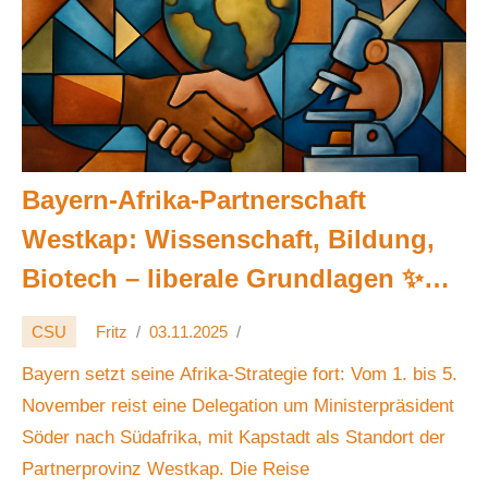
Bayern-Afrika-Partnerschaft
Westkap: Wissenschaft, Bildung,
Biotech – liberale Grundlagen ✨🌍
🤝🔬
CSU
Fritz
03.11.2025
Bayern setzt seine Afrika-Strategie fort: Vom 1. bis 5.
November reist eine Delegation um Ministerpräsident
Söder nach Südafrika, mit Kapstadt als Standort der
Partnerprovinz Westkap. Die Reise